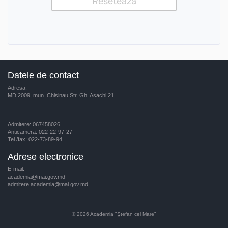
Datele de contact
Adresa:
MD 2009, mun. Chisinau Str. Gh. Asachi 21
Admitere: 067458026
Anticamera: 022-22-97-27
Tel./fax: 022-73-89-94
Adrese electronice
E-mail:
academia@mai.gov.md
admitere.academia@mai.gov.md
© 2026
Academia "Ştefan cel Mare"