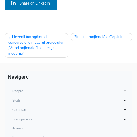
Share on LinkedIn
Navigare
Liceenii învingători ai
Ziua Internaţională a Copilului
concursului din cadrul proiectului
în
„Valori naţionale în educaţia
articole
moderna”
Navigare
Despre
Studii
Cercetare
Transparența
Admitere