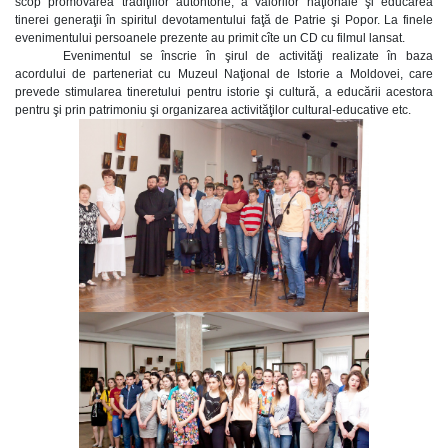
scop promovarea tradiţiilor autohtone, a valorilor naţionale şi educarea
tinerei generaţii în spiritul devotamentului faţă de Patrie şi Popor. La finele
evenimentului persoanele prezente au primit cîte un CD cu filmul lansat.
Evenimentul se înscrie în şirul de activităţi realizate în baza
acordului de parteneriat cu Muzeul Naţional de Istorie a Moldovei, care
prevede stimularea tineretului pentru istorie şi cultură, a educării acestora
pentru şi prin patrimoniu şi organizarea activităţilor cultural-educative etc.