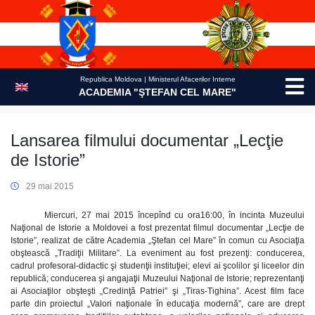
Skip
to
content
Republica Moldova | Ministerul Afacerilor Interne
ACADEMIA "ŞTEFAN CEL MARE"
Lansarea filmului documentar „Lecţie
de Istorie”
29 mai 2015
Miercuri, 27 mai 2015 începînd cu ora16:00, în incinta Muzeului
Naţional de Istorie a Moldovei a fost prezentat filmul documentar „Lecţie de
Istorie”, realizat de către Academia „Ştefan cel Mare” în comun cu Asociaţia
obştească „Tradiţii Militare”. La eveniment au fost prezenţi: conducerea,
cadrul profesoral-didactic şi studenţii instituţiei; elevi ai şcolilor şi liceelor din
republică; conducerea şi angajaţii Muzeului Naţional de Istorie; reprezentanţi
ai Asociaţilor obşteşti „Credinţă Patriei” şi „Tiras-Tighina”. Acest film face
parte din proiectul „Valori naţionale în educaţia modernă”, care are drept