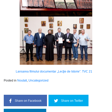
Lansarea filmului documentar „Lecţie de Istorie”. TVC 21
Posted in
Noutati
,
Uncategorized
Share on Facebook
Share on Twitter