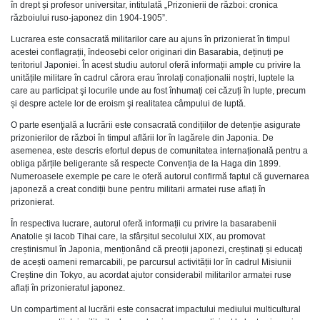
în drept și profesor universitar, intitulată „Prizonierii de război: cronica
războiului ruso-japonez din 1904-1905”.
Lucrarea este consacrată militarilor care au ajuns în prizonierat în timpul
acestei conflagrații, îndeosebi celor originari din Basarabia, deținuți pe
teritoriul Japoniei. În acest studiu autorul oferă informații ample cu privire la
unitățile militare în cadrul cărora erau înrolați conaționalii noștri, luptele la
care au participat şi locurile unde au fost înhumați cei căzuți în lupte, precum
și despre actele lor de eroism şi realitatea câmpului de luptă.
O parte esenţială a lucrării este consacrată condițiilor de detenție asigurate
prizonierilor de război în timpul aflării lor în lagărele din Japonia. De
asemenea, este descris efortul depus de comunitatea internațională pentru a
obliga părțile beligerante să respecte Convenția de la Haga din 1899.
Numeroasele exemple pe care le oferă autorul confirmă faptul că guvernarea
japoneză a creat condiții bune pentru militarii armatei ruse aflați în
prizonierat.
În respectiva lucrare, autorul oferă informații cu privire la basarabenii
Anatolie și Iacob Tihai care, la sfârșitul secolului XIX, au promovat
creștinismul în Japonia, menționând că preoții japonezi, creștinați și educați
de acești oameni remarcabili, pe parcursul activității lor în cadrul Misiunii
Creștine din Tokyo, au acordat ajutor considerabil militarilor armatei ruse
aflați în prizonieratul japonez.
Un compartiment al lucrării este consacrat impactului mediului multicultural