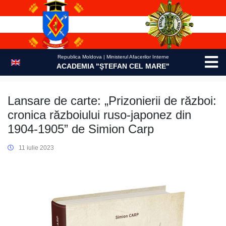
Skip
to
content
Republica Moldova | Ministerul Afacerilor Interne
ACADEMIA "ŞTEFAN CEL MARE"
Lansare de carte: „Prizonierii de război:
cronica războiului ruso-japonez din
1904-1905” de Simion Carp
11 iulie 2023