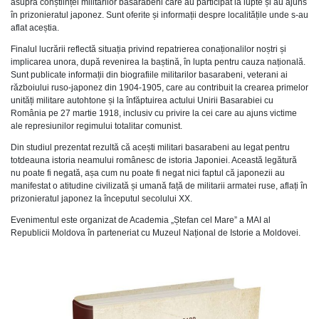
asupra conștiinței militarilor basarabeni care au participat la lupte și au ajuns
în prizonieratul japonez. Sunt oferite și informații despre localitățile unde s-au
aflat aceștia.
Finalul lucrării reflectă situația privind repatrierea conaționalilor noștri și
implicarea unora, după revenirea la baștină, în lupta pentru cauza națională.
Sunt publicate informații din biografiile militarilor basarabeni, veterani ai
războiului ruso-japonez din 1904-1905, care au contribuit la crearea primelor
unități militare autohtone și la înfăptuirea actului Unirii Basarabiei cu
România pe 27 martie 1918, inclusiv cu privire la cei care au ajuns victime
ale represiunilor regimului totalitar comunist.
Din studiul prezentat rezultă că acești militari basarabeni au legat pentru
totdeauna istoria neamului românesc de istoria Japoniei. Această legătură
nu poate fi negată, așa cum nu poate fi negat nici faptul că japonezii au
manifestat o atitudine civilizată și umană față de militarii armatei ruse, aflați în
prizonieratul japonez la începutul secolului XX.
Evenimentul este organizat de Academia „Ștefan cel Mare” a MAI al
Republicii Moldova în parteneriat cu Muzeul Național de Istorie a Moldovei.