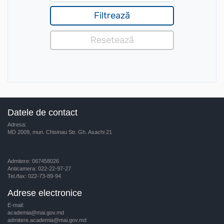
Datele de contact
Adresa:
MD 2009, mun. Chisinau Str. Gh. Asachi 21
Admitere: 067458026
Anticamera: 022-22-97-27
Tel./fax: 022-73-89-94
Adrese electronice
E-mail:
academia@mai.gov.md
admitere.academia@mai.gov.md