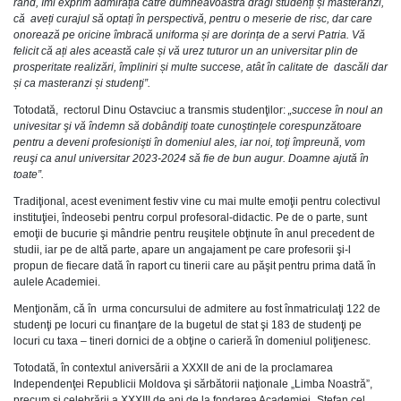
rând, îmi exprim admirația către dumneavoastră dragi studenți și masteranzi,
că aveți curajul să optați în perspectivă, pentru o meserie de risc, dar care
onorează pe oricine îmbracă uniforma și are dorința de a servi Patria. Vă
felicit că ați ales această cale și vă urez tuturor un an universitar plin de
prosperitate realizări, împliniri și multe succese, atât în calitate de dascăli dar
și ca masteranzi și studenţi”.
Totodată, rectorul Dinu Ostavciuc a transmis studenţilor:
„
succese în noul an
univesitar şi vă îndemn să dobândiţi toate cunoştinţele corespunzătoare
pentru a deveni profesionişti în domeniul ales, iar noi, toţi împreună, vom
reuşi ca anul universitar 2023-2024 să fie de bun augur. Doamne ajută în
toate”.
Tradiţional, acest eveniment festiv vine cu mai multe emoţii pentru colectivul
instituţiei, îndeosebi pentru corpul profesoral-didactic. Pe de o parte, sunt
emoţii de bucurie şi mândrie pentru reuşitele obţinute în anul precedent de
studii, iar pe de altă parte, apare un angajament pe care profesorii şi-l
propun de fiecare dată în raport cu tinerii care au păşit pentru prima dată în
aulele Academiei.
Menţionăm, că în urma concursului de admitere au fost înmatriculaţi 122 de
studenţi pe locuri cu finanţare de la bugetul de stat şi 183 de studenţi pe
locuri cu taxa – tineri dornici de a obţine o carieră în domeniul poliţienesc.
Totodată, în contextul aniversării a XXXII de ani de la proclamarea
Independenţei Republicii Moldova şi sărbătorii naţionale „Limba Noastră”,
precum şi celebrării a XXXIII de ani de la fondarea Academiei „Ştefan cel