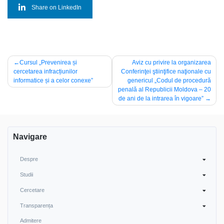
Share on LinkedIn
Navigare
Cursul „Prevenirea și
Aviz cu privire la organizarea
cercetarea infracțiunilor
Conferinţei ştiinţifice naţionale cu
în
informatice și a celor conexe”
genericul „Codul de procedură
articole
penală al Republicii Moldova – 20
de ani de la intrarea în vigoare”
Navigare
Despre
Studii
Cercetare
Transparența
Admitere