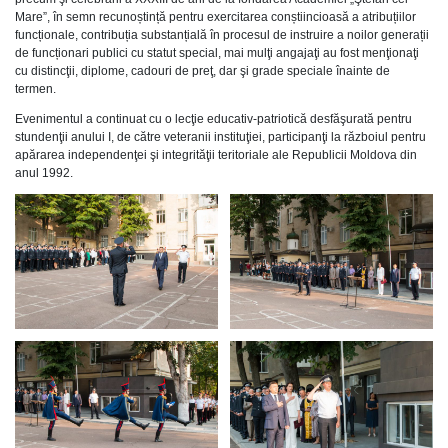
Mare”, în semn recunoștință pentru exercitarea conștiincioasă a atribuțiilor
funcționale, contribuția substanțială în procesul de instruire a noilor generații
de funcționari publici cu statut special, mai mulţi angajaţi au fost menţionaţi
cu distincţii, diplome, cadouri de preţ, dar şi grade speciale înainte de
termen.
Evenimentul a continuat cu o lecţie educativ-patriotică desfăşurată pentru
stundenţii anului I, de către veteranii instituţiei, participanţi la războiul pentru
apărarea independenţei şi integrităţii teritoriale ale Republicii Moldova din
anul 1992.