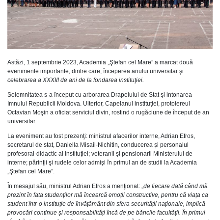
Astăzi, 1 septembrie 2023, Academia „Ştefan cel Mare” a marcat două
evenimente importante, dintre care, începerea anului universitar şi
celebrarea a XXXIII de ani de la fondarea instituţiei.
Solemnitatea s-a început cu arborarea Drapelului de Stat şi intonarea
Imnului Republicii Moldova. Ulterior, Capelanul instituției, protoiereul
Octavian Moşin a oficiat serviciul divin, rostind o rugăciune de început de an
universitar.
La eveniment au fost prezenţi: ministrul afacerilor interne, Adrian Efros,
secretarul de stat, Daniella Misail-Nichitin, conducerea şi personalul
profesoral-didactic al instituţiei; veteranii şi pensionarii Ministerului de
interne; părinţii şi rudele celor admişi în primul an de studii la Academia
„Ştefan cel Mare”.
În mesajul său, ministrul Adrian Efros a menţionat: „
de
fiecare dată când mă
prezint în fata studenților mă încearcă emoții constructive, pentru că viața ca
student într-o instituție de învățământ din sfera securității naționale, implică
provocări continue și responsabilități încă de pe băncile facultății. În primul