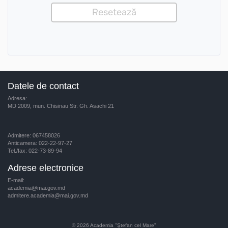
Datele de contact
Adresa:
MD 2009, mun. Chisinau Str. Gh. Asachi 21
Admitere: 067458026
Anticamera: 022-22-97-27
Tel./fax: 022-73-89-94
Adrese electronice
E-mail:
academia@mai.gov.md
admitere.academia@mai.gov.md
© 2026
Academia "Ştefan cel Mare"