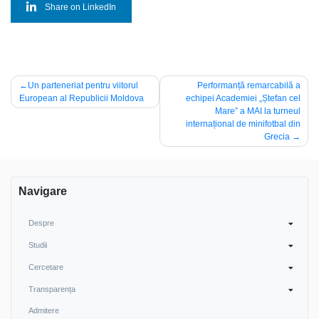
Share on LinkedIn
Navigare
Un parteneriat pentru viitorul
Performanță remarcabilă a
European al Republicii Moldova
echipei Academiei „Ștefan cel
în
Mare” a MAI la turneul
articole
internațional de minifotbal din
Grecia
Navigare
Despre
Studii
Cercetare
Transparența
Admitere