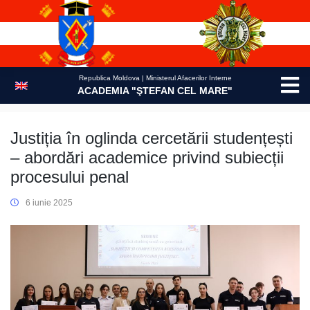
Skip
to
content
Republica Moldova | Ministerul Afacerilor Interne
ACADEMIA "ŞTEFAN CEL MARE"
Justiția în oglinda cercetării studențești
– abordări academice privind subiecții
procesului penal
6 iunie 2025