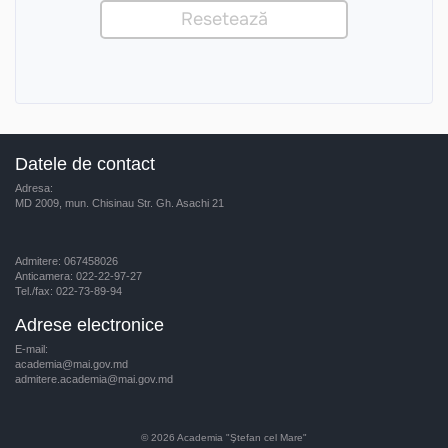
Datele de contact
Adresa:
MD 2009, mun. Chisinau Str. Gh. Asachi 21
Admitere: 067458026
Anticamera: 022-22-97-27
Tel./fax: 022-73-89-94
Adrese electronice
E-mail:
academia@mai.gov.md
admitere.academia@mai.gov.md
© 2026
Academia "Ştefan cel Mare"