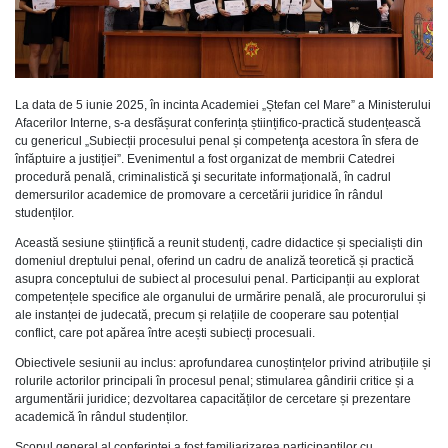
La data de 5 iunie 2025, în incinta Academiei „Ștefan cel Mare” a Ministerului
Afacerilor Interne, s-a desfășurat conferința științifico-practică studențească
cu genericul „Subiecții procesului penal și competenţa acestora în sfera de
înfăptuire a justiției”. Evenimentul a fost organizat de membrii Catedrei
procedură penală, criminalistică şi securitate informațională, în cadrul
demersurilor academice de promovare a cercetării juridice în rândul
studenților.
Această sesiune științifică a reunit studenți, cadre didactice și specialiști din
domeniul dreptului penal, oferind un cadru de analiză teoretică și practică
asupra conceptului de subiect al procesului penal. Participanții au explorat
competențele specifice ale organului de urmărire penală, ale procurorului și
ale instanței de judecată, precum și relațiile de cooperare sau potențial
conflict, care pot apărea între acești subiecți procesuali.
Obiectivele sesiunii au inclus: aprofundarea cunoștințelor privind atribuțiile și
rolurile actorilor principali în procesul penal; stimularea gândirii critice și a
argumentării juridice; dezvoltarea capacităților de cercetare și prezentare
academică în rândul studenților.
Scopul general al conferinței a fost familiarizarea participanților cu