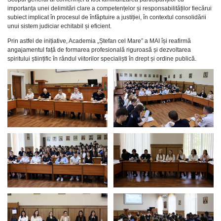
importanța unei delimitări clare a competențelor și responsabilităților fiecărui
subiect implicat în procesul de înfăptuire a justiției, în contextul consolidării
unui sistem judiciar echitabil și eficient.
Prin astfel de inițiative, Academia „Ștefan cel Mare” a MAI își reafirmă
angajamentul față de formarea profesională riguroasă și dezvoltarea
spiritului științific în rândul viitorilor specialiști în drept și ordine publică.