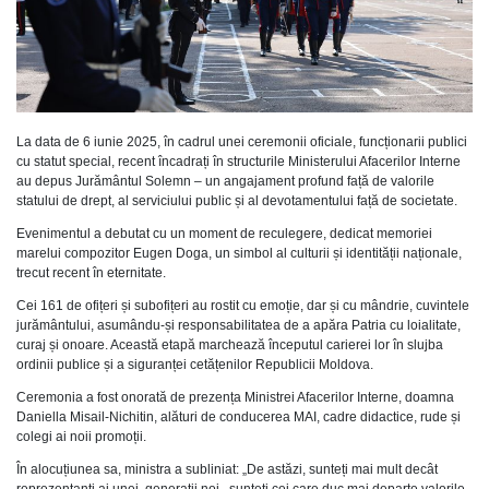
La data de 6 iunie 2025, în cadrul unei ceremonii oficiale, funcționarii publici
cu statut special, recent încadrați în structurile Ministerului Afacerilor Interne
au depus Jurământul Solemn – un angajament profund față de valorile
statului de drept, al serviciului public și al devotamentului față de societate.
Evenimentul a debutat cu un moment de reculegere, dedicat memoriei
marelui compozitor Eugen Doga, un simbol al culturii și identității naționale,
trecut recent în eternitate.
Cei 161 de ofițeri și subofițeri au rostit cu emoție, dar și cu mândrie, cuvintele
jurământului, asumându-și responsabilitatea de a apăra Patria cu loialitate,
curaj și onoare. Această etapă marchează începutul carierei lor în slujba
ordinii publice și a siguranței cetățenilor Republicii Moldova.
Ceremonia a fost onorată de prezența Ministrei Afacerilor Interne, doamna
Daniella Misail-Nichitin, alături de conducerea MAI, cadre didactice, rude și
colegi ai noii promoții.
În alocuțiunea sa, ministra a subliniat: „De astăzi, sunteți mai mult decât
reprezentanți ai unei generații noi, sunteți cei care duc mai departe valorile