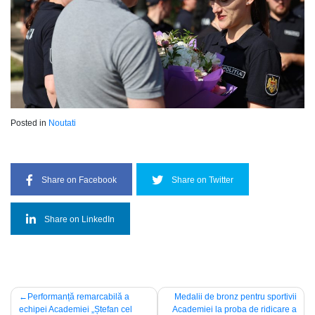
Posted in
Noutati
Share on Facebook
Share on Twitter
Share on LinkedIn
Navigare
Performanță remarcabilă a
Medalii de bronz pentru sportivii
echipei Academiei „Ștefan cel
Academiei la proba de ridicare a