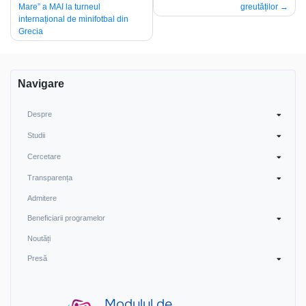
în
Mare” a MAI la turneul
greutăților
articole
internațional de minifotbal din
Grecia
Navigare
Despre
Studii
Cercetare
Transparența
Admitere
Beneficiarii programelor
Noutăți
Presă