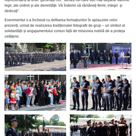
legii, ale ordinii și ale demnității. Vă îndemn să rămâneți fermi, integri și
dedicați”.
Evenimentul s-a încheiat cu defilarea formațiunilor în aplauzele celor
prezenți, urmat de realizarea tradiționalei fotografii de grup – un simbol al
solidarității și angajamentului comun față de misiunea nobilă de a proteja
cetățenii.