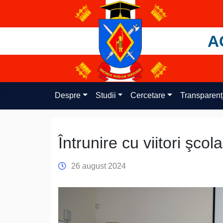
Skip
to
content
A
Despre
Studii
Cercetare
Transparen
Întrunire cu viitori şcola
26 august 2024