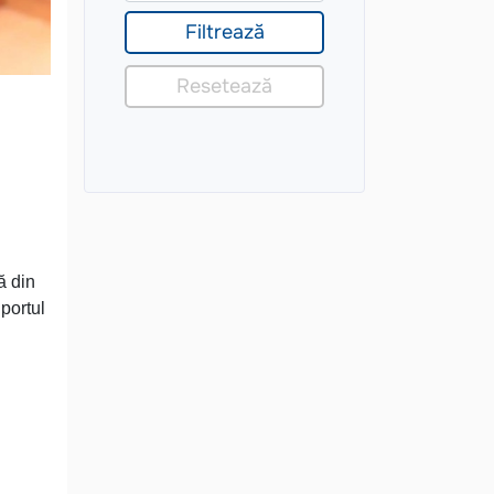
l
ă din
portul