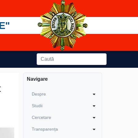
E"
Navigare
t
Despre
Studii
Cercetare
Transparența