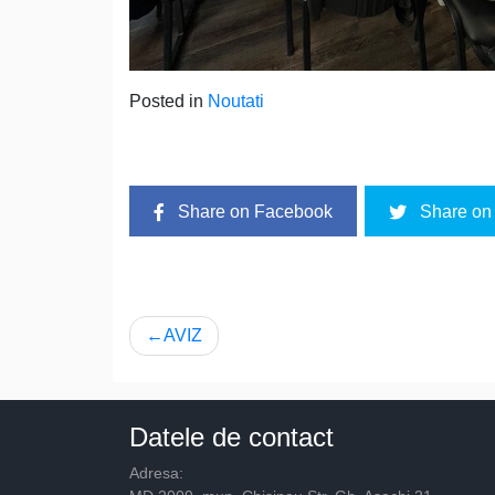
Posted in
Noutati
Share on Facebook
Share on 
Navigare
AVIZ
în
articole
Datele de contact
Adresa: