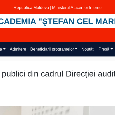
Republica Moldova | Ministerul Afacerilor Interne
CADEMIA "ŞTEFAN CEL MAR
ța
Admitere
Beneficiarii programelor
Noutăți
Presă
 publici din cadrul Direcției audi