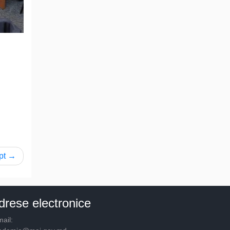
pt
drese electronice
ail: