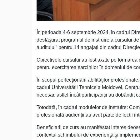
În perioada 4-6 septembrie 2024, în cadrul Dir
desfăşurat programul de instruire a cursului de
auditului” pentru 14 angajaţi din cadrul Direcției
Obiectivele cursului au fost axate pe formarea 
pentru exercitarea sarcinilor în domeniul de c
În scopul perfecţionării abilităţilor profesional
cadrul Universității Tehnice a Moldovei, Centrul
necesar, astfel încât participanții au dobândit 
Totodată, în cadrul modulelor de instruire: Com
profesională audienții au avut parte de lecții int
Beneficiarii de curs au manifestat interes deos
contextul schimbului de experienţă şi implementă