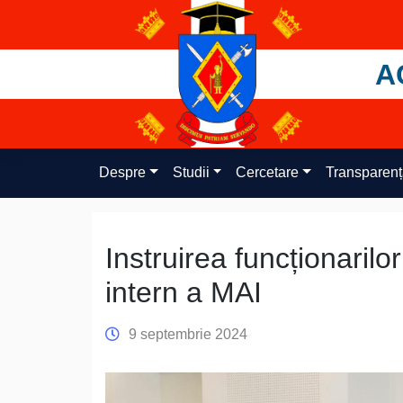
Skip
to
content
A
Despre
Studii
Cercetare
Transparen
Instruirea funcționarilor
intern a MAI
9 septembrie 2024