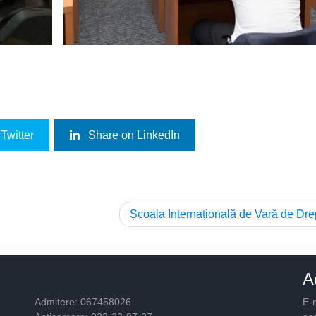
Twitter
Share on LinkedIn
Școala Internațională de Vară de Dre
A
Admitere: 067458026
E-m