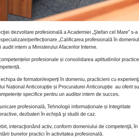
ecţiei dezvoltare profesională a Academiei „Ştefan cel Mare” s-a
 specializare/perfecționare „Calificarea profesională în domeniu
 audit intern a Ministerului Afacerilor Interne.
competențelor profesionale și consolidarea aptitudinilor practice
ompetență.
e, echipa de formatori/experți în domeniu, practicieni cu experienţ
ui Național Anticorupție și Procuraturei Anticorupție au oferit su
competențe specifice pentru un auditor intern de succes.
unicare profesională, Tehnologii informaționale și Integritate
eractive, dezbateri în echipă şi studii de caz.
ebit, interacţionând activ, conform domeniului de competenţă, în
rii bunelor practici în activitatea profesională.