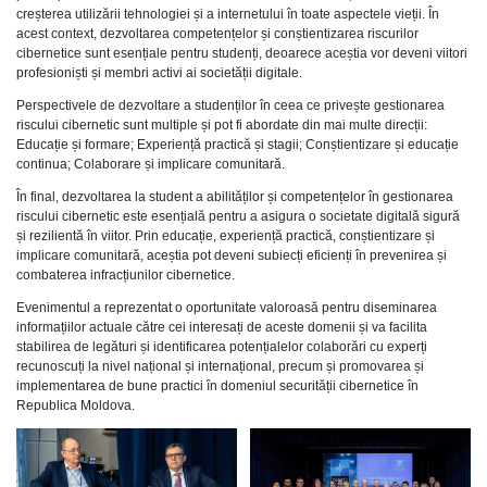
creșterea utilizării tehnologiei și a internetului în toate aspectele vieții. În
acest context, dezvoltarea competențelor și conștientizarea riscurilor
cibernetice sunt esențiale pentru studenți, deoarece aceștia vor deveni viitori
profesioniști și membri activi ai societății digitale.
Perspectivele de dezvoltare a studenților în ceea ce privește gestionarea
riscului cibernetic sunt multiple și pot fi abordate din mai multe direcții:
Educație și formare; Experiență practică și stagii; Conștientizare și educație
continua; Colaborare și implicare comunitară.
În final, dezvoltarea la student a abilităților și competențelor în gestionarea
riscului cibernetic este esențială pentru a asigura o societate digitală sigură
și rezilientă în viitor. Prin educație, experiență practică, conștientizare și
implicare comunitară, aceștia pot deveni subiecți eficienți în prevenirea și
combaterea infracțiunilor cibernetice.
Evenimentul a reprezentat o oportunitate valoroasă pentru diseminarea
informațiilor actuale către cei interesați de aceste domenii și va facilita
stabilirea de legături și identificarea potențialelor colaborări cu experți
recunoscuți la nivel național și internațional, precum și promovarea și
implementarea de bune practici în domeniul securității cibernetice în
Republica Moldova.