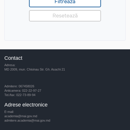
Contact
Adresa:
MD 2009, mun. Chisinau Str. Gh. Asachi 21
Admitere: 067458026
Anticamera: 022-22-97-27
Tel./fax: 022-73-89-94
Adrese electronice
E-mail:
academia@mai.gov.md
admitere.academia@mai.gov.md