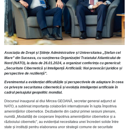
Asociația de Drept și Științe Administrative și Universitatea „Ștefan cel
Mare” din Suceava, cu susținerea Organizației Tratatului Atlanticului de
Nord (NATO), la data de 26.01.2024, a organizat conferința cu genericul:
„Securitate Cibernetică și Inteligență Artificială: Noi provocări juridice și
perspective de reziliență”.
Evenimentul a evidențiat dificultățile și perspectivele de adaptare în ceea
ce privește securitatea cibernetică și evoluția inteligenței artificiale în
cadrul peisajului geopolitic mondial.
Discursul inaugural al dlui Mircea GEOANĂ, secretar general adjunct al
NATO, a subliniat importanța colaborării internaționale în lupta împotriva
amenințărilor cibernetice. Dezbaterile din cadrul primei sesiuni plenare,
numită „Modalități de cooperare împotriva amenințărilor cibernetice și a
războiului cibernetic”, au evidențiat necesitatea unei încrederi solide între
state și instituții pentru elaborarea unor strategii comune de securitate