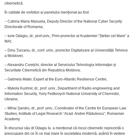
cibernetică.
În calitate de vorbitori ai panelului menționat au fost:
– Catrina Maria Manuela, Deputy Director of the National Cyber Secyrity
Directorate of Romania;
– Iurie Odagiu, dr., prof.univ., Prim-prorector al Academiei “Ștefan cel Mare” a
MAI;
– Dinu Țurcanu, dr., conf. univ., prorector Digitalizare al Universității Tehnice
a Moldovei;
– Alexandru Corețchi, director al Serviciului Tehnologia Informației și
Securitate Cibernetică din Republica Moldova;
– Gabriela Matei, Expert at the Euro-Atlantic Resilience Centre;
– Mykola Kushnir, dr., prof. univ., Department of Radio engineering and
Information Security, Yuriy Fedkovych National University of Chernivtsi,
Ukraine;
– Mihai Șandru, dr., prof. univ., Coordinator of the Centre for European Law
Studies, Institute of Legal Research “Acad. Andrei Rădulescu”, Romanian
Academy.
În discursul său dl Odagiu Iu. a menționat că riscul cibernetic reprezintă o
preocupare din ce în ce mai mare în societatea modernă, având în vedere