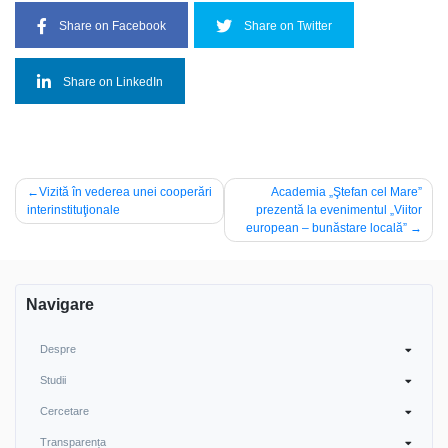
Share on Facebook
Share on Twitter
Share on LinkedIn
Post
Vizită în vederea unei cooperări
Academia „Ştefan cel Mare”
interinstituţionale
prezentă la evenimentul „Viitor
navigation
european – bunăstare locală”
Navigare
Despre
Studii
Cercetare
Transparența