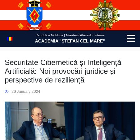
Skip
to
content
Republica Moldova | Ministerul Afacerilor Interne
ACADEMIA "ŞTEFAN CEL MARE"
Securitate Cibernetică și Inteligență
Artificială: Noi provocări juridice și
perspective de reziliență
26 January 2024