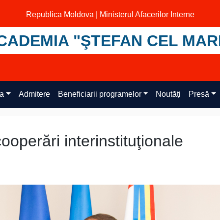
Republica Moldova | Ministerul Afacerilor Interne
CADEMIA "ŞTEFAN CEL MAR
ța
Admitere
Beneficiarii programelor
Noutăți
Presă
ooperări interinstituţionale