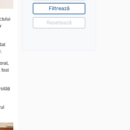
ctului
r
dat
.
orat,
 fost
sități
rul