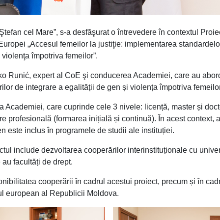
Ştefan cel Mare”, s-a desfăşurat o întrevedere în contextul Proie
uropei „Accesul femeilor la justiţie: implementarea standardelo
 violenţa împotriva femeilor”.
Danko Runić, expert al CoE şi conducerea Academiei, care au abor
lor de integrare a egalității de gen și violența împotriva femeilor
a Academiei, care cuprinde cele 3 nivele: licență, master și doct
re profesională (formarea inițială și continuă). În acest context, a
n este inclus în programele de studii ale instituției.
ul include dezvoltarea cooperărilor interinstituționale cu univer
 au facultăți de drept.
onibilitatea cooperării în cadrul acestui proiect, precum și în cad
rsul european al Republicii Moldova.