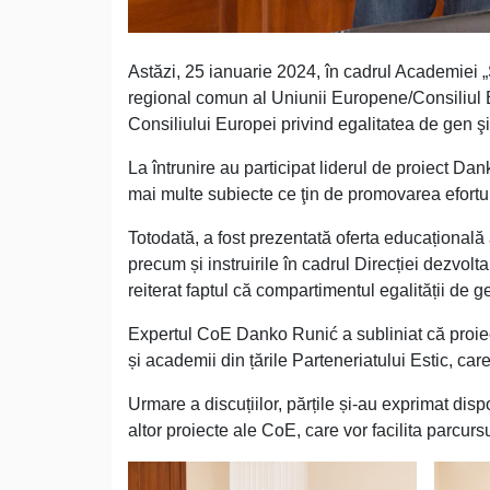
Astăzi, 25 ianuarie 2024, în cadrul Academiei „
regional comun al Uniunii Europene/Consiliul E
Consiliului Europei privind egalitatea de gen şi
La întrunire au participat liderul de proiect 
mai multe subiecte ce ţin de promovarea eforturi
Totodată, a fost prezentată oferta educațională 
precum și instruirile în cadrul Direcției dezvolta
reiterat faptul că compartimentul egalității de ge
Expertul CoE Danko Runić a subliniat că proiect
și academii din țările Parteneriatului Estic, care
Urmare a discuțiilor, părțile și-au exprimat disp
altor proiecte ale CoE, care vor facilita parcu