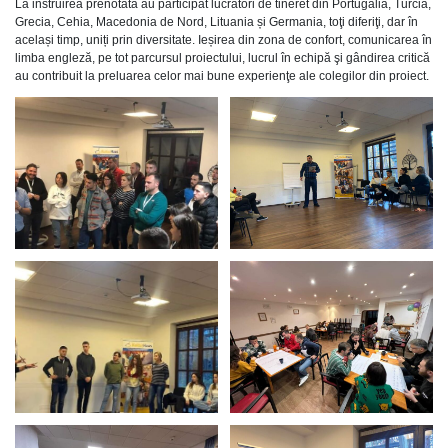
La instruirea prenotată au participat lucrători de tineret din Portugalia, Turcia,
Grecia, Cehia, Macedonia de Nord, Lituania și Germania, toţi diferiţi, dar în
același timp, uniți prin diversitate. Ieșirea din zona de confort, comunicarea în
limba engleză, pe tot parcursul proiectului, lucrul în echipă şi gândirea critică
au contribuit la preluarea celor mai bune experienţe ale colegilor din proiect.