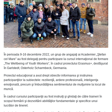
În perioada 9-16 decembrie 2022, un grup de angajaţi ai Academiei „Ştefan
cel Mare” au fost delegaţi pentru participare la cursul internaţional de formare
„The Wellbeing of Youth Workers”, în cadrul proiectului Erasmus+, desfăşurat
în Garlstedt, Osterholz Scharmbeck, Germania.
Proiectul educaţional a avut drept obiectiv informarea şi instruirea
participanţilor la subiectele: rezilienţă, ardere profesională, inteligenţa
emoţională, precum şi îmbunătăţirea sentimentului de mulţumire la locul de
muncă.
În cadrul cursului participanţii au fost instruiţi şi ghidaţi de către traineri în
scopul formării şi dezvoltării abilităţilor fundamentale şi specifice unui
lucrător de tineret.