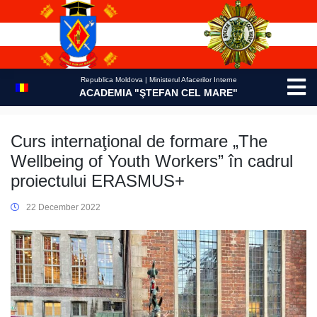
Skip
to
content
Republica Moldova | Ministerul Afacerilor Interne
ACADEMIA "ŞTEFAN CEL MARE"
Curs internaţional de formare „The
Wellbeing of Youth Workers” în cadrul
proiectului ERASMUS+
22 December 2022