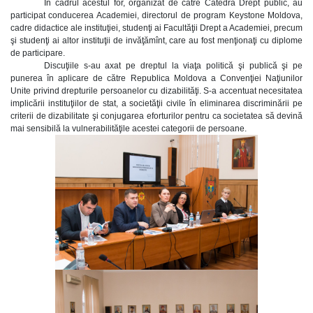
În cadrul acestul for, organizat de către Catedra Drept public, au
participat conducerea Academiei, directorul de program Keystone Moldova,
cadre didactice ale instituţiei, studenţi ai Facultăţii Drept a Academiei, precum
şi studenţi ai altor instituţii de invăţămînt, care au fost menţionaţi cu diplome
de participare.
Discuţiile s-au axat pe dreptul la viaţa politică şi publică şi pe
punerea în aplicare de către Republica Moldova a Convenţiei Naţiunilor
Unite privind drepturile persoanelor cu dizabilităţi. S-a accentuat necesitatea
implicării instituţiilor de stat, a societăţii civile în eliminarea discriminării pe
criterii de dizabilitate şi conjugarea eforturilor pentru ca societatea să devină
mai sensibilă la vulnerabilităţile acestei categorii de persoane.