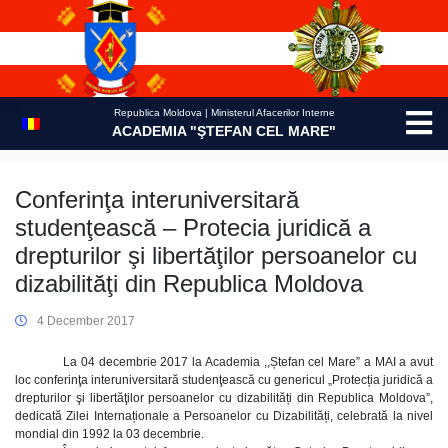
Skip
to
content
Republica Moldova | Ministerul Afacerilor Interne
ACADEMIA "ŞTEFAN CEL MARE"
Conferinţa interuniversitară
studenţească – Protecia juridică a
drepturilor şi libertăţilor persoanelor cu
dizabilităţi din Republica Moldova
4 December 2017
La 04 decembrie 2017 la Academia ,,Ștefan cel Mare” a MAI a avut
loc conferinţa interuniversitară studenţească cu genericul „Protecția juridică a
drepturilor şi libertăţilor persoanelor cu dizabilități din Republica Moldova”,
dedicată Zilei Internaționale a Persoanelor cu Dizabilități, celebrată la nivel
mondial din 1992 la 03 decembrie.