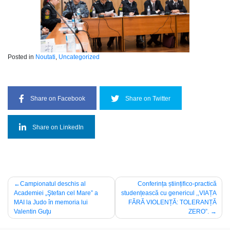
Posted in
Noutati
,
Uncategorized
Share on Facebook
Share on Twitter
Share on LinkedIn
Post
Campionatul deschis al
Conferința științifico-practică
Academiei „Ştefan cel Mare” a
studențească cu genericul ,,VIAȚA
navigation
MAI la Judo în memoria lui
FĂRĂ VIOLENȚĂ: TOLERANȚĂ
Valentin Guţu
ZERO”.