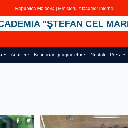
Republica Moldova | Ministerul Afacerilor Interne
CADEMIA "ŞTEFAN CEL MAR
ța
Admitere
Beneficiarii programelor
Noutăți
Presă
6