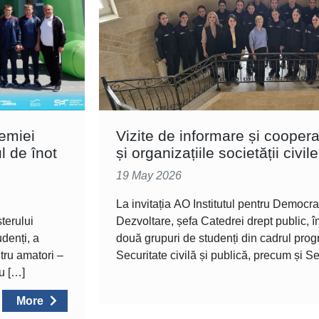
demiei
Vizite de informare și coopera
l de înot
și organizațiile societății civile
19 May 2026
La invitația AO Institutul pentru Democraț
terului
Dezvoltare, șefa Catedrei drept public, 
udenți, a
două grupuri de studenți din cadrul prog
tru amatori –
Securitate civilă și publică, precum și S
u […]
More