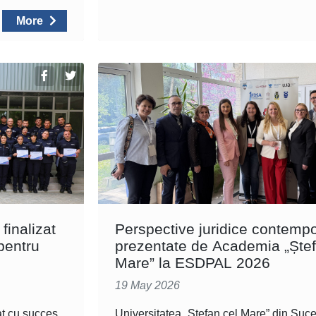
More
finalizat
Perspective juridice contemp
pentru
prezentate de Academia „Ștef
Mare” la ESDPAL 2026
19 May 2026
at cu succes
Universitatea „Ștefan cel Mare” din Suc