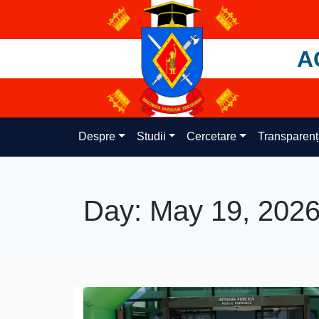
Skip
to
content
A
Despre
Studii
Cercetare
Transparen
Day:
May 19, 202