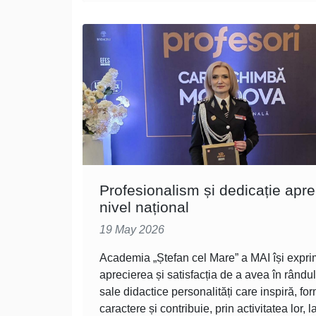
Profesionalism și dedicație apre
nivel național
19 May 2026
Academia „Ștefan cel Mare” a MAI își expr
aprecierea și satisfacția de a avea în rându
sale didactice personalități care inspiră, f
caractere și contribuie, prin activitatea lor, l