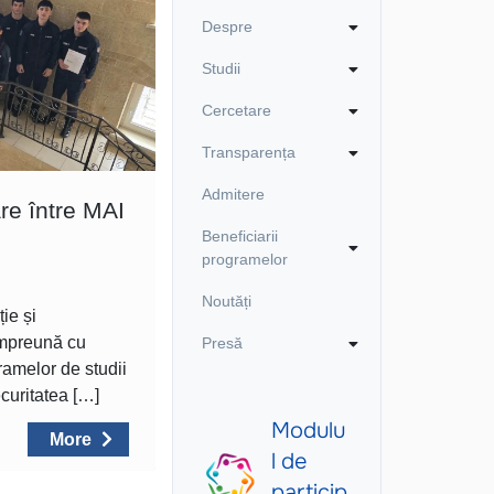
Despre
Studii
Cercetare
Transparența
Admitere
re între MAI
Beneficiarii
programelor
Noutăți
ie și
împreună cu
Presă
ramelor de studii
ecuritatea […]
More