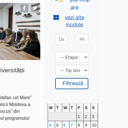
versității
tefan cel Mare”
blicii Moldova a
M
T
W
T
F
S
S
biscus” din
1
2
3
rul programului
4
5
6
7
8
9
10