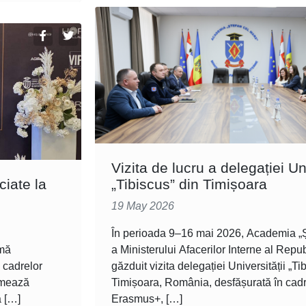
Vizita de lucru a delegației Uni
ciate la
„Tibiscus” din Timișoara
19 May 2026
În perioada 9–16 mai 2026, Academia „Ș
imă
a Ministerului Afacerilor Interne al Repu
l cadrelor
găzduit vizita delegației Universității „Ti
ormează
Timișoara, România, desfășurată în cad
a […]
Erasmus+, […]