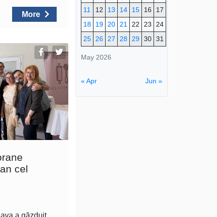
11
12
13
14
15
16
17
More
18
19
20
21
22
23
24
25
26
27
28
29
30
31
May 2026
« Apr
Jun »
orane
an cel
eava a găzduit