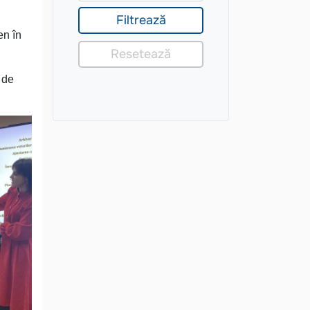
en în
 de