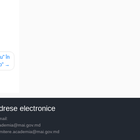
u” în
b”
drese electronice
ail:
ademia@mai.gov.md
mitere.academia@mai.gov.md