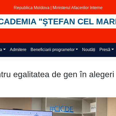
Republica Moldova | Ministerul Afacerilor Interne
CADEMIA "ŞTEFAN CEL MAR
ța
Admitere
Beneficiarii programelor
Noutăți
Presă
ru egalitatea de gen în alegeri