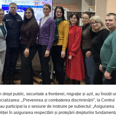
ept public, securitate a frontierei, migrație și azil, au însoțit 
cializarea: ,,Prevenirea și combaterea discriminării”, la Centrul
u participat la o sesiune de instruire pe subiectul: „Asigurarea
oliției în asigurarea respectării și protejării drepturilor fundament