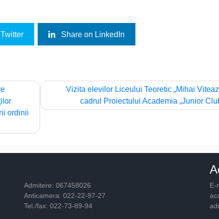
Twitter
Share on LinkedIn
re
Vizita elevilor Liceului Teoretic „Mihai Viteaz
ilor
cadrul Proiectului Academia „Junior Clu
i ordinii
A
Admitere: 067458026
E-m
Anticamera: 022-22-97-27
ac
Tel./fax: 022-73-89-94
ad