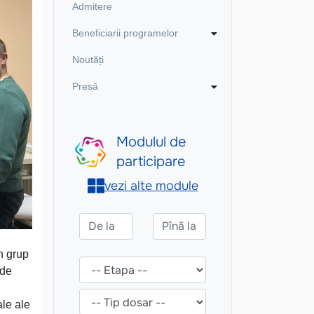
Admitere
Beneficiarii programelor
Noutăți
Presă
un grup
 de
ale ale