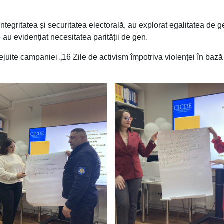
tegritatea și securitatea electorală, au explorat egalitatea de g
e au evidențiat necesitatea parității de gen.
ilejuite campaniei „16 Zile de activism împotriva violenței în bază