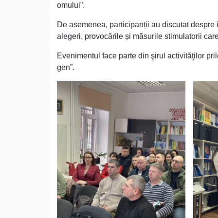
omului”.
De asemenea, participanții au discutat despre in
alegeri, provocările și măsurile stimulatorii car
Evenimentul face parte din şirul activităţilor pr
gen”.