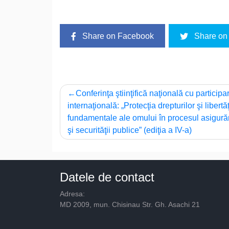
Share on Facebook
Share on 
Navigare
Conferinţa ştiinţifică naţională cu participa
internaţională: „Protecţia drepturilor şi libertăţ
în
fundamentale ale omului în procesul asigurări
articole
şi securităţii publice” (ediţia a IV-a)
Datele de contact
Adresa:
MD 2009, mun. Chisinau Str. Gh. Asachi 21