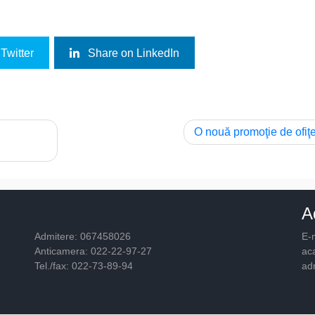
Twitter
Share on LinkedIn
O nouă promoţie de ofiţe
A
Admitere: 067458026
E-m
Anticamera: 022-22-97-27
ac
Tel./fax: 022-73-89-94
ad