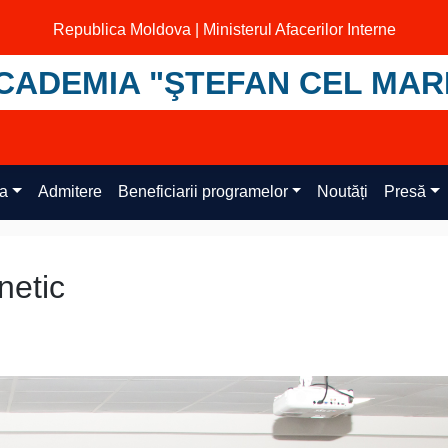
Republica Moldova | Ministerul Afacerilor Interne
CADEMIA "ŞTEFAN CEL MAR
ța
Admitere
Beneficiarii programelor
Noutăți
Presă
netic