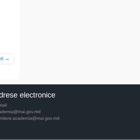
ri
drese electronice
ail:
ademia@mai.gov.md
mitere.academia@mai.gov.md