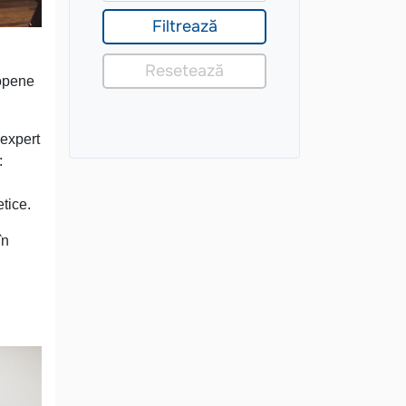
ropene
(expert
:
etice.
în