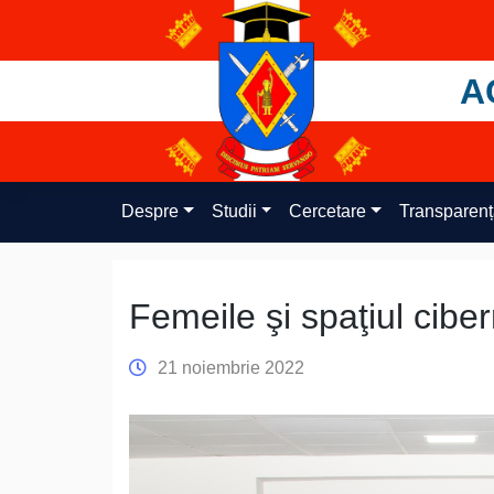
Skip
to
content
A
Despre
Studii
Cercetare
Transparen
Femeile şi spaţiul ciber
21 noiembrie 2022