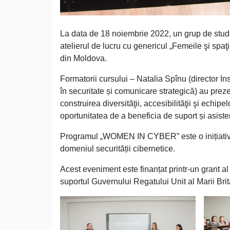
La data de 18 noiembrie 2022, un grup de studen
atelierul de lucru cu genericul „Femeile şi spaţi
din Moldova.
Formatorii cursului – Natalia Spînu (director I
în securitate și comunicare strategică) au prezen
construirea diversităţii, accesibilităţii şi echi
oportunitatea de a beneficia de suport și asiste
Programul „WOMEN IN CYBER” este o inițiativă c
domeniul securității cibernetice.
Acest eveniment este finanțat printr-un grant a
suportul Guvernului Regatului Unit al Marii Brita