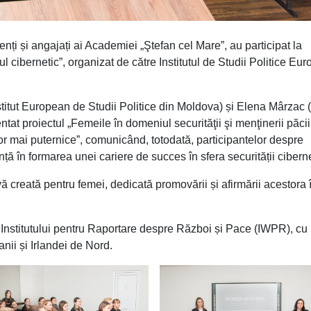
ți și angajați ai Academiei „Ştefan cel Mare”, au participat la
ul cibernetic”, organizat de către Institutul de Studii Politice Eu
nstitut European de Studii Politice din Moldova) și Elena Mârzac 
tat proiectul „Femeile în domeniul securităţii şi menţinerii păcii
pelor mai puternice”, comunicând, totodată, participantelor despre
nță în formarea unei cariere de succes în sfera securității cibern
reată pentru femei, dedicată promovării și afirmării acestora 
l Institutului pentru Raportare despre Război și Pace (IWPR), cu
nii și Irlandei de Nord.