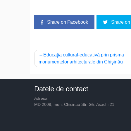
Share on Facebook
Share on 
Navigare
Educaţia cultural-educativă prin prisma
monumentelor arhitecturale din Chişinău
în
articole
Datele de contact
Adresa:
MD 2009, mun. Chisinau Str. Gh. Asachi 21