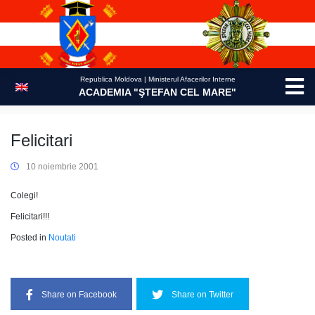
Skip
to
content
Republica Moldova | Ministerul Afacerilor Interne
ACADEMIA "ŞTEFAN CEL MARE"
Felicitari
10 noiembrie 2001
Colegi!
Felicitari!!!
Posted in
Noutati
Share on Facebook
Share on Twitter