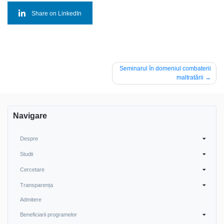
Share on LinkedIn
Navigare
Seminarul în domeniul combaterii
maltratării
în
articole
Navigare
Despre
Studii
Cercetare
Transparența
Admitere
Beneficiarii programelor