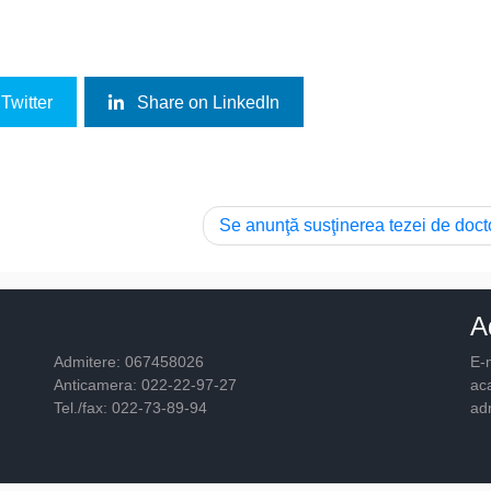
Twitter
Share on LinkedIn
Se anunţă susţinerea tezei de doct
A
Admitere: 067458026
E-m
Anticamera: 022-22-97-27
ac
Tel./fax: 022-73-89-94
ad