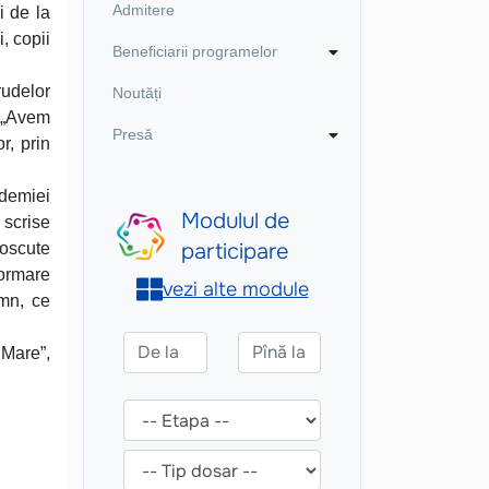
Admitere
i de la
i, copii
Beneficiarii programelor
rudelor
Noutăți
: „Avem
Presă
r, prin
ademiei
 scrise
noscute
formare
emn, ce
 Mare”,