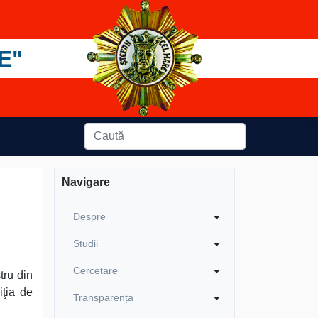
E"
Navigare
Despre
Studii
Cercetare
tru din
iţia de
Transparența