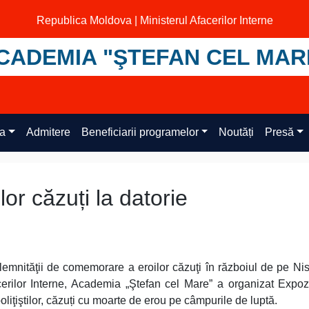
Republica Moldova | Ministerul Afacerilor Interne
CADEMIA "ŞTEFAN CEL MAR
ța
Admitere
Beneficiarii programelor
Noutăți
Presă
ilor căzuți la datorie
lemnităţii de comemorare a eroilor căzuţi în războiul de pe Nis
acerilor Interne, Academia „Ştefan cel Mare” a organizat Expoz
iţiştilor, căzuți cu moarte de erou pe câmpurile de luptă.