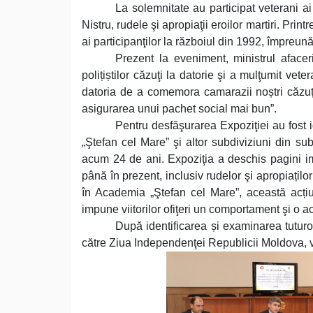
La solemnitate au participat veterani ai 
Nistru, rudele şi apropiaţii eroilor martiri. Print
ai participanţilor la războiul din 1992, împreun
Prezent la eveniment, ministrul afacer
polițiștilor căzuţi la datorie şi a mulţumit veter
datoria de a comemora camarazii noștri căzuți 
asigurarea unui pachet social mai bun”.
Pentru desfăşurarea Expoziţiei au fost 
„Ştefan cel Mare” şi altor subdiviziuni din sub
acum 24 de ani. Expoziţia a deschis pagini imp
până în prezent, inclusiv rudelor şi apropiaților
în Academia „Ştefan cel Mare”, această acțiu
impune viitorilor ofiţeri un comportament şi o ac
După identificarea și examinarea tuturo
către Ziua Independenţei Republicii Moldova, va