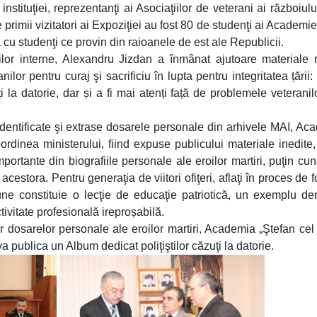
instituţiei, reprezentanţi ai Asociaţiilor de veterani ai războiulu
re primii vizitatori ai Expoziţiei au fost 80 de studenţi ai Academie
ă cu studenţi ce provin din raioanele de est ale Republicii.
ilor interne, Alexandru Jizdan a înmânat ajutoare materiale 
anilor pentru curaj şi sacrificiu în lupta pentru integritatea țării
la datorie, dar și a fi mai atenți față de problemele veteranilo
identificate şi extrase dosarele personale din arhivele MAI, Ac
ordinea ministerului, fiind expuse publicului materiale inedite,
ortante din biografiile personale ale eroilor martiri, puţin cu
 acestora. Pentru generaţia de viitori ofiţeri, aflaţi în proces de 
ne constituie o lecţie de educaţie patriotică, un exemplu d
tivitate profesională ireproșabilă.
r dosarelor personale ale eroilor martiri, Academia „Ştefan cel
 publica un Album dedicat poliţiştilor căzuţi la datorie.