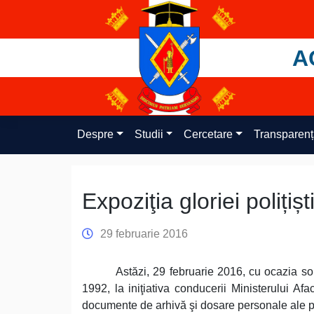
Skip
to
content
A
Despre
Studii
Cercetare
Transparen
Expoziţia gloriei polițișt
29 februarie 2016
Astăzi, 29 februarie 2016, cu ocazia so
1992, la iniţiativa conducerii Ministerului Af
documente de arhivă şi dosare personale ale pol