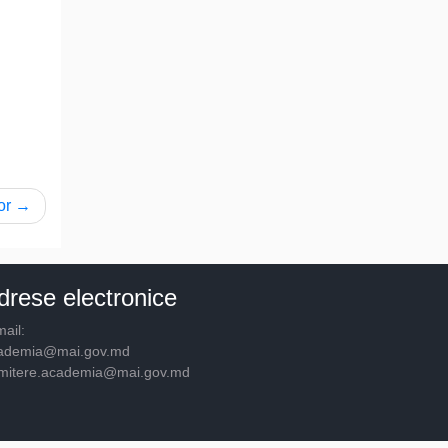
or
drese electronice
ail:
ademia@mai.gov.md
mitere.academia@mai.gov.md