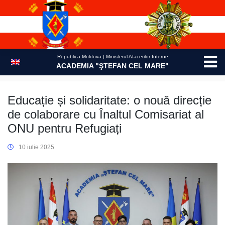
Skip
to
content
Republica Moldova | Ministerul Afacerilor Interne
ACADEMIA "ŞTEFAN CEL MARE"
Educație și solidaritate: o nouă direcție
de colaborare cu Înaltul Comisariat al
ONU pentru Refugiați
10 iulie 2025