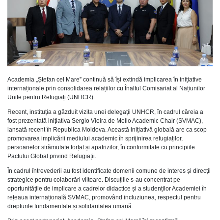
Academia „Ștefan cel Mare” continuă să își extindă implicarea în inițiative
internaționale prin consolidarea relațiilor cu Înaltul Comisariat al Națiunilor
Unite pentru Refugiați (UNHCR).
Recent, instituția a găzduit vizita unei delegații UNHCR, în cadrul căreia a
fost prezentată inițiativa Sergio Vieira de Mello Academic Chair (SVMAC),
lansată recent în Republica Moldova. Această inițiativă globală are ca scop
promovarea implicării mediului academic în sprijinirea refugiaților,
persoanelor strămutate forțat și apatrizilor, în conformitate cu principiile
Pactului Global privind Refugiații.
În cadrul întrevederii au fost identificate domenii comune de interes și direcții
strategice pentru colaborări viitoare. Discuțiile s-au concentrat pe
oportunitățile de implicare a cadrelor didactice și a studenților Academiei în
rețeaua internațională SVMAC, promovând incluziunea, respectul pentru
drepturile fundamentale și solidaritatea umană.