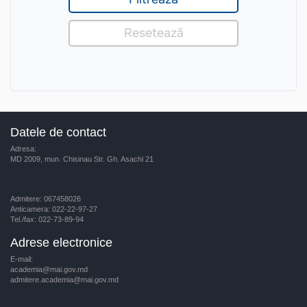
Datele de contact
Adresa:
MD 2009, mun. Chisinau Str. Gh. Asachi 21
Admitere: 067458026
Anticamera: 022-22-97-27
Tel./fax: 022-73-89-94
Adrese electronice
E-mail:
academia@mai.gov.md
admitere.academia@mai.gov.md