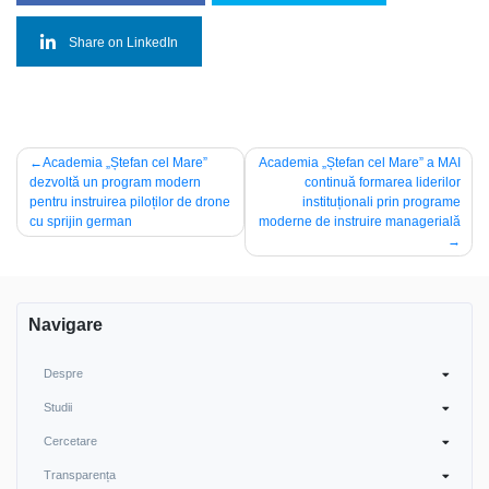
Share on LinkedIn
Navigare
Academia „Ștefan cel Mare”
Academia „Ștefan cel Mare” a MAI
dezvoltă un program modern
continuă formarea liderilor
în
pentru instruirea piloților de drone
instituționali prin programe
articole
cu sprijin german
moderne de instruire managerială
Navigare
Despre
Studii
Cercetare
Transparența