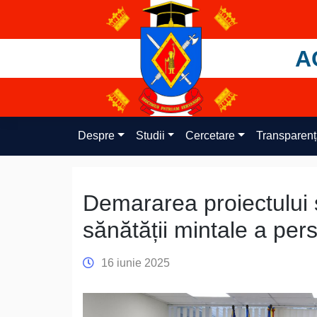
Skip
to
content
A
Despre
Studii
Cercetare
Transparen
Demararea proiectului 
sănătății mintale a per
16 iunie 2025