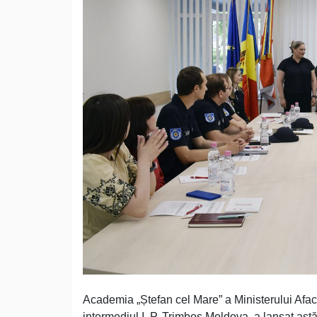
Academia „Ștefan cel Mare” a Ministerului Afac
intermediul I. P. Trimbos Moldova, a lansat astă