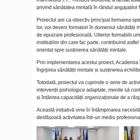
privind sănătatea mintală în rândul angajaților 
Proiectul are ca obiectiv principal formarea spe
lor, vor deveni formatori în domeniul sănătății mi
de epuizare profesională. Ulterior formabilii u
instituțiilor din care fac parte, contribuind ast
orientat spre susținerea sănătății mintale.
Prin implementarea acestui proiect, Academia î
îngrijirea sănătății mintale și susținerea echili
Totodată, proiectul va cuprinde o serie de activi
intervenții psihologice adaptate, menite să cont
și întărirea capacității organizaționale de a r
Această inițiativă vine în întâmpinarea necesită
desfășoară activitatea într-un mediu profesional