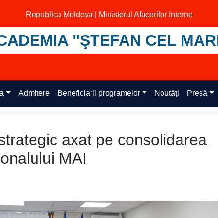
Republica Moldova | Ministerul Afacerilor Interne
CADEMIA "ŞTEFAN CEL MAR
ța
Admitere
Beneficiarii programelor
Noutăți
Presă
strategic axat pe consolidarea
sonalului MAI