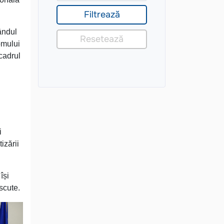
rândul
romului
cadrul
i
izării
își
scute.