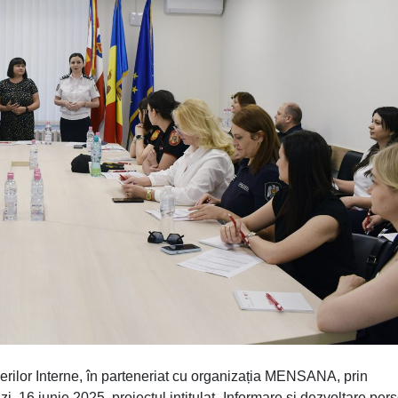
erilor Interne, în parteneriat cu organizația MENSANA, prin
zi, 16 iunie 2025, proiectul intitulat „Informare și dezvoltare per