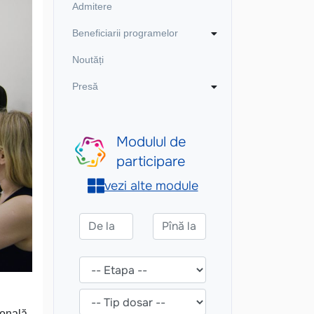
Admitere
Beneficiarii programelor
Noutăți
Presă
sonală