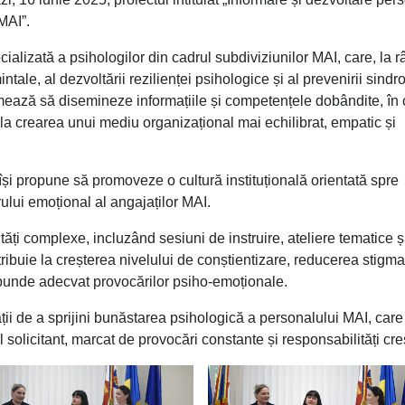
MAI”.
cializată a psihologilor din cadrul subdiviziunilor MAI, care, la 
ntale, al dezvoltării rezilienței psihologice și al prevenirii sind
rmează să disemineze informațiile și competențele dobândite, în 
fel la crearea unui mediu organizațional mai echilibrat, empatic și
și propune să promoveze o cultură instituțională orientată spre
brului emoțional al angajaților MAI.
tăți complexe, incluzând sesiuni de instruire, ateliere tematice ș
ribuie la creșterea nivelului de conștientizare, reducerea stigmat
ăspunde adecvat provocărilor psiho-emoționale.
ții de a sprijini bunăstarea psihologică a personalului MAI, care 
 solicitant, marcat de provocări constante și responsabilități cre