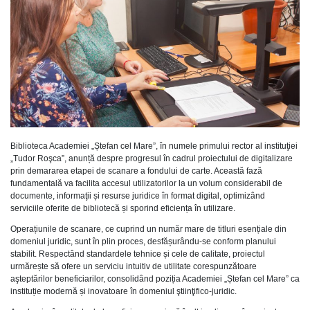
Biblioteca Academiei „Ștefan cel Mare”, în numele primului rector al instituţiei
„Tudor Roşca”, anunță despre progresul în cadrul proiectului de digitalizare
prin demararea etapei de scanare a fondului de carte. Această fază
fundamentală va facilita accesul utilizatorilor la un volum considerabil de
documente, informaţii și resurse juridice în format digital, optimizând
serviciile oferite de bibliotecă și sporind eficiența în utilizare.
Operațiunile de scanare, ce cuprind un număr mare de titluri esențiale din
domeniul juridic, sunt în plin proces, desfășurându-se conform planului
stabilit. Respectând standardele tehnice și cele de calitate, proiectul
urmărește să ofere un serviciu intuitiv de utilitate corespunzătoare
aşteptărilor beneficiarilor, consolidând poziția Academiei „Ștefan cel Mare” ca
instituție modernă și inovatoare în domeniul ştiinţifico-juridic.