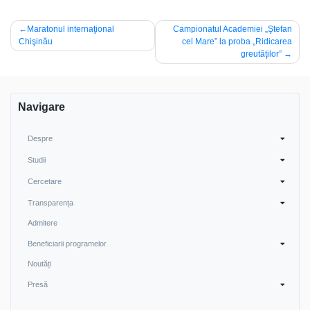
Navigare
Maratonul internaţional
Campionatul Academiei „Ştefan
Chişinău
cel Mare” la proba „Ridicarea
în
greutăţilor”
articole
Navigare
Despre
Studii
Cercetare
Transparența
Admitere
Beneficiarii programelor
Noutăți
Presă