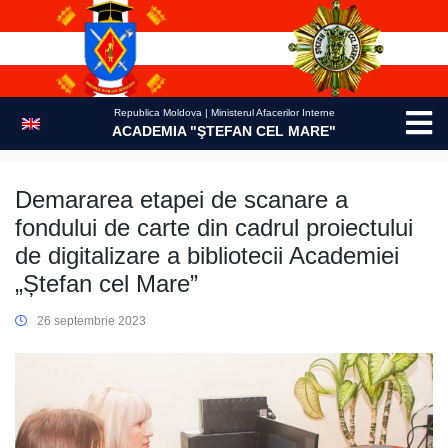
Skip
to
content
Republica Moldova | Ministerul Afacerilor Interne
ACADEMIA "ŞTEFAN CEL MARE"
Demararea etapei de scanare a
fondului de carte din cadrul proiectului
de digitalizare a bibliotecii Academiei
„Ștefan cel Mare”
26 septembrie 2023