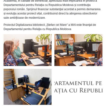
Academia, în calitate de beneficiar, apreciază înalt implicarea în proiect a
Departamentului pentru Relația cu Republica Moldova și contribuţia
poporului român. Sprijinul financiar substanţial acordat a permis demararea
și evoluţia acestui proiect vital, contribuind direct la atingerea obiectivelor
sale ambițioase de modernizare.
Proiectul Digitalizarea bibliotecii „Ștefan cel Mare” a MAI este finanţat de
Departamentul pentru Relaţia cu Republica Moldova