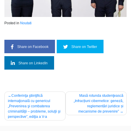
Posted in
Noutati
Share on Facebook
Share on Twitter
Share on LinkedIn
Navigare
Conferinţa ştiinţifică
Masă rotunda studenţească
internaţională cu genericul
„Infracțiuni cibernetice: geneză,
în
„Prevenirea şi combaterea
reglementări juridice și
articole
criminalităţii – probleme, soluţii şi
mecanisme de prevenire”
perspective”, ediţia a V-a