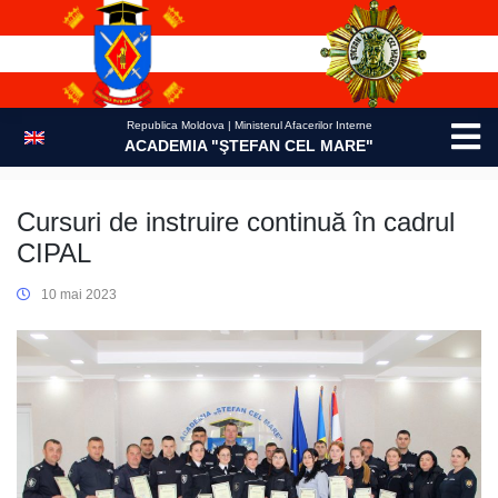
Skip
to
content
Republica Moldova | Ministerul Afacerilor Interne
ACADEMIA "ŞTEFAN CEL MARE"
Cursuri de instruire continuă în cadrul
CIPAL
10 mai 2023