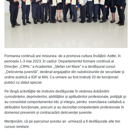
Formarea continuă are misiunea de a promova cultura învățării. Astfel, în
perioada 1-3 mai 2023, în cadrul Departamentul formare continuă al
Direcției ,,CIPAL” a Academiei ,,Ștefan cel Mare” s-a desfășurat cursul
,,Delicvența juvenilă”, destinat angajaților din subdiviziunile de securitate și
ordine publică a IGP al MAI. Ca urmare au fost instruiți 20 de funcţionari
publici cu statut special.
Pe lângă activităţile de instruire desfăşurate în vederea dobândirii
cunoștințelor, deprinderilor, abilităților și aptitudinilor profesionale, poliţiştii şi-
au consolidat comportamentul etic și integru, pentru exercitarea calitativă a
atribuțiilor funcționale, precum și au dezvoltat competențele profesionale în
domeniul prevenirii și contracarării delicvenței juvenile.
Menţionăm, că pe parcursul acestui an urmează a fi desfășurate alte trei
cursuri similare.