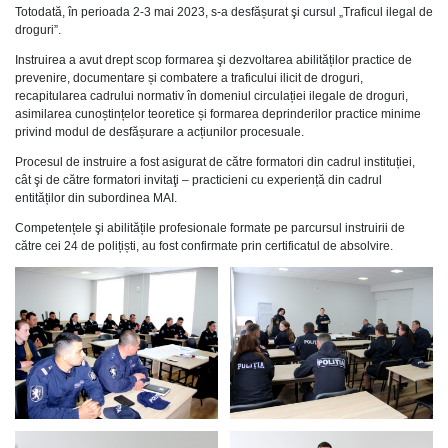
Totodată, în perioada 2-3 mai 2023, s-a desfășurat şi cursul „Traficul ilegal de
droguri”.
Instruirea a avut drept scop formarea şi dezvoltarea abilităților practice de
prevenire, documentare și combatere a traficului ilicit de droguri,
recapitularea cadrului normativ în domeniul circulației ilegale de droguri,
asimilarea cunoștințelor teoretice și formarea deprinderilor practice minime
privind modul de desfășurare a acțiunilor procesuale.
Procesul de instruire a fost asigurat de către formatori din cadrul instituției,
cât şi de către formatori invitaţi – practicieni cu experiență din cadrul
entităților din subordinea MAI.
Competențele şi abilitățile profesionale formate pe parcursul instruirii de
către cei 24 de polițiști, au fost confirmate prin certificatul de absolvire.