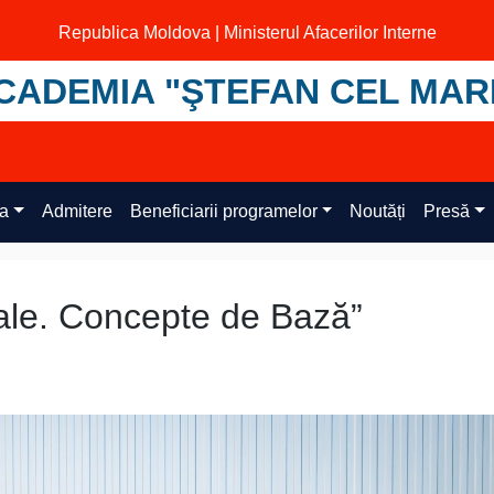
Republica Moldova | Ministerul Afacerilor Interne
CADEMIA "ŞTEFAN CEL MAR
ța
Admitere
Beneficiarii programelor
Noutăți
Presă
ale. Concepte de Bază”