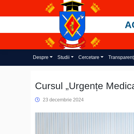
Skip
to
content
A
Despre
Studii
Cercetare
Transparen
Cursul „Urgențe Medic
23 decembrie 2024