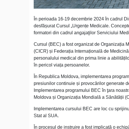
În perioada 16-19 decembrie 2024 în cadrul Dir
desfășurat Cursul „Urgențe Medicale. Concept
formatori din cadrul angajaţilor Serviciului Med
Cursul (BEC) a fost organizat de Organizația Mo
(CICR) și Federația Internațională de Medicină 
personalului medical din prima linie a abilități
în pericol viața persoanelor.
În Republica Moldova, implementarea programu
presiunilor continuie și provocărilor generate de
Implementarea programului BEC în ţara noastră e
Moldova și Organizația Mondială a Sănătății (OM
Implementarea cursului BEC are loc cu sprijinul
Stat al SUA.
În procesul de instruire a fost implicată o echipă