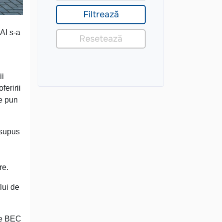
AI s-a
ii
feririi
re pun
 supus
re.
lui de
 de BEC