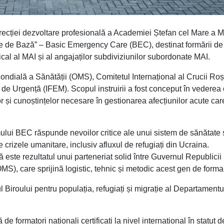
ecției dezvoltare profesională a Academiei Ștefan cel Mare a M
e de Bază” – Basic Emergency Care (BEC), destinat formării de
ical al MAI și al angajaților subdiviziunilor subordonate MAI.
ndială a Sănătății (OMS), Comitetul Internațional al Crucii Roș
de Urgență (IFEM). Scopul instruirii a fost conceput în vederea o
lor și cunoștințelor necesare în gestionarea afecțiunilor acute ca
lui BEC răspunde nevoilor critice ale unui sistem de sănătate
 crizele umanitare, inclusiv afluxul de refugiați din Ucraina.
ste rezultatul unui parteneriat solid între Guvernul Republicii
S), care sprijină logistic, tehnic și metodic acest gen de forma
 Biroului pentru populația, refugiați și migrație al Departamentu
 de formatori naționali certificați la nivel internațional în statut