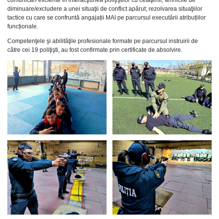
diminuare/excludere a unei situaţii de conflict apărut; rezolvarea situaţiilor
tactice cu care se confruntă angajații MAI pe parcursul executării atribuțiilor
funcționale.
Competenţele şi abilităţile profesionale formate pe parcursul instruirii de
către cei 19 poliţişti, au fost confirmate prin certificate de absolvire.