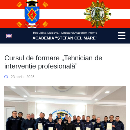
Skip
to
content
Republica Moldova | Ministerul Afacerilor Interne
ACADEMIA "ŞTEFAN CEL MARE"
Cursul de formare „Tehnician de
intervenție profesională”
23 aprilie 2025