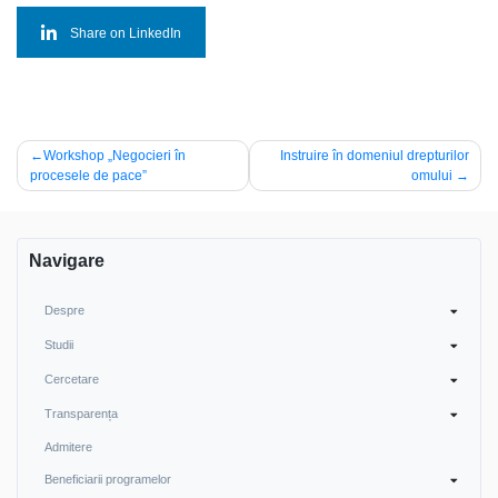
Share on LinkedIn
Navigare
Workshop „Negocieri în
Instruire în domeniul drepturilor
procesele de pace”
omului
în
articole
Navigare
Despre
Studii
Cercetare
Transparența
Admitere
Beneficiarii programelor