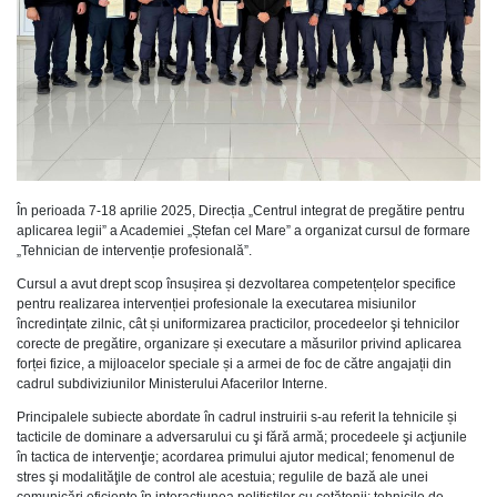
În perioada 7-18 aprilie 2025, Direcția „Centrul integrat de pregătire pentru
aplicarea legii” a Academiei „Ștefan cel Mare” a organizat cursul de formare
„Tehnician de intervenție profesională”.
Cursul a avut drept scop însușirea și dezvoltarea competențelor specifice
pentru realizarea intervenției profesionale la executarea misiunilor
încredințate
zilnic
, cât și uniformizarea practicilor, procedeelor şi tehnicilor
corecte de pregătire, organizare și executare a măsurilor privind aplicarea
forței fizice, a mijloacelor speciale și a armei de foc de către angajații din
cadrul subdiviziunilor Ministerului Afacerilor Interne.
Principalele subiecte abordate în cadrul instruirii s-au referit la tehnicile și
tacticile de dominare a adversarului cu şi fără armă; procedeele şi acţiunile
în tactica de intervenţie; acordarea primului ajutor medical; fenomenul de
stres şi modalităţile de control ale acestuia; regulile de bază ale unei
comunicări eficiente în interacţiunea poliţiştilor cu cetăţenii; tehnicile de