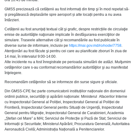
ora 10:45 de minute.
GMSS precizează că cetățenii au fost informați din timp şi în mod repetat să-
și pregătească deplasările spre aeroport și alte locații pentru a nu avea
întârzieri.
Cetățenii au fost anunțați textual cât şi grafic, despre restricțiile de circulaţie
emise de autorităţile naţionale implicate în desfăşurarea exerciţiilor de
simulare. Traseele alternative cât şi recomandările au fost publicate în
diverse surse de informare, inclusiv pe
https://mai.gov.md/ro/node/7758
.
Atenţionări au fost făcute şi pentru cei care au planificate zboruri în ziua de
14 mai, în intervalul 9:00-14:00.
Alte incidente nu a fost înregistrate pe perioada simulării de astăzi. Mulţumim
cetăţenilor care s-au conformat recomandărilor autorităţilor şi au manifestat
înţelegere.
Recomandăm cetăţenilor să se informeze din surse sigure şi oficiale.
Din GMSS-CPE fac parte comunicatorii instituțiilor naționale din domeniul
ordinii publice, securității și apărării naționale: Ministerul Afacerilor Interne
cu Inspectoratul General al Poliției, Inspectoratul General al Poliției de
Frontieră, Inspectoratul General pentru Situații de Urgență, Inspectoratul
General pentru Migrație, Inspectoratul General de Carabinieri, Academia
„Ștefan cel Mare” a MAI; Serviciul de Protecție și Pază de Stat; Serviciul de
Informații și Securitate; Ministerul Apărării; Procuratura Generală; Autoritatea
Aeronautică Civilă; Administrația Națională a Penitenciarelor.