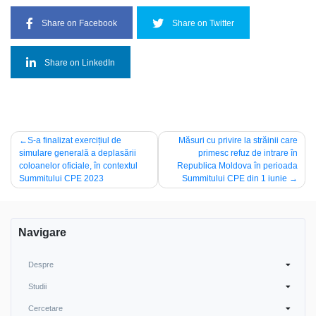
Share on Facebook
Share on Twitter
Share on LinkedIn
Navigare
S-a finalizat exercițiul de
Măsuri cu privire la străinii care
simulare generală a deplasării
primesc refuz de intrare în
în
coloanelor oficiale, în contextul
Republica Moldova în perioada
articole
Summitului CPE 2023
Summitului CPE din 1 iunie
Navigare
Despre
Studii
Cercetare