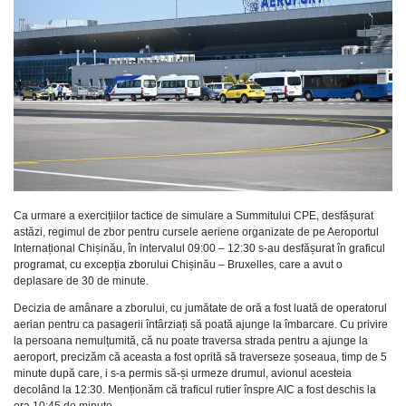
Ca urmare a exercițiilor tactice de simulare a Summitului CPE, desfășurat
astăzi, regimul de zbor pentru cursele aeriene organizate de pe Aeroportul
Internațional Chișinău, în intervalul 09:00 – 12:30 s-au desfășurat în graficul
programat, cu excepția zborului Chișinău – Bruxelles, care a avut o
deplasare de 30 de minute.
Decizia de amânare a zborului, cu jumătate de oră a fost luată de operatorul
aerian pentru ca pasagerii întârziați să poată ajunge la îmbarcare. Cu privire
la persoana nemulțumită, că nu poate traversa strada pentru a ajunge la
aeroport, precizăm că aceasta a fost oprită să traverseze șoseaua, timp de 5
minute după care, i s-a permis să-și urmeze drumul, avionul acesteia
decolând la 12:30. Menționăm că traficul rutier înspre AIC a fost deschis la