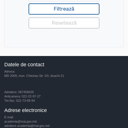
Datele de contact
Adresa:
MD 2009, mun. Chisinau Str. Gh. Asachi 21
Admitere: 067458026
Anticamera: 022-22-97-27
Tel./fax: 022-73-89-94
Adrese electronice
E-mail:
academia@mai.gov.md
admitere.academia@mai.gov.md