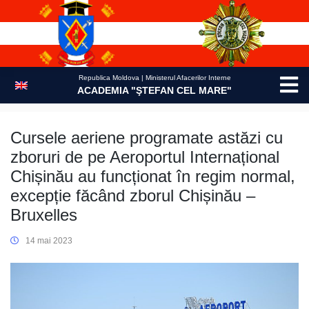
Skip
to
content
Republica Moldova | Ministerul Afacerilor Interne
ACADEMIA "ŞTEFAN CEL MARE"
Cursele aeriene programate astăzi cu
zboruri de pe Aeroportul Internațional
Chișinău au funcționat în regim normal,
excepție făcând zborul Chișinău –
Bruxelles
14 mai 2023