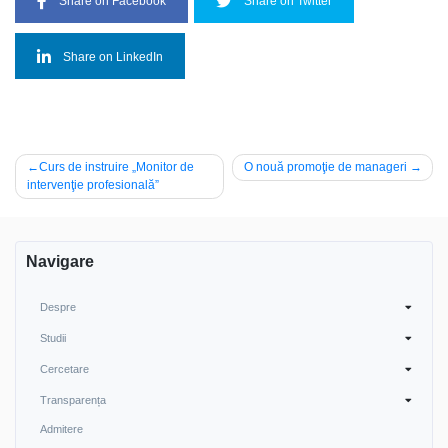
Share on Facebook
Share on Twitter
Share on LinkedIn
Navigare
Curs de instruire „Monitor de
O nouă promoţie de manageri
intervenţie profesională”
în
articole
Navigare
Despre
Studii
Cercetare
Transparența
Admitere