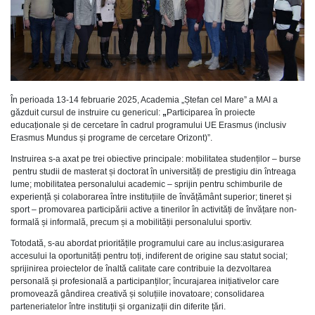
În perioada 13-14 februarie 2025, Academia „Ștefan cel Mare” a MAI a
găzduit cursul de instruire cu genericul:
„
Participarea în proiecte
educaționale și de cercetare în cadrul programului UE Erasmus (inclusiv
Erasmus Mundus și programe de cercetare Orizont)”.
Instruirea s-a axat pe trei obiective principale: mobilitatea studenților – burse
pentru studii de masterat și doctorat în universități de prestigiu din întreaga
lume; mobilitatea personalului academic – sprijin pentru schimburile de
experiență și colaborarea între instituțiile de învățământ superior; tineret și
sport – promovarea participării active a tinerilor în activități de învățare non-
formală și informală, precum și a mobilității personalului sportiv.
Totodată, s-au abordat prioritățile programului care au inclus:asigurarea
accesului la oportunități pentru toți, indiferent de origine sau statut social;
sprijinirea proiectelor de înaltă calitate care contribuie la dezvoltarea
personală și profesională a participanților; încurajarea inițiativelor care
promovează gândirea creativă și soluțiile inovatoare; consolidarea
parteneriatelor între instituții și organizații din diferite țări.