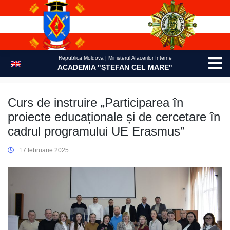
Skip
to
content
Republica Moldova | Ministerul Afacerilor Interne
ACADEMIA "ŞTEFAN CEL MARE"
Curs de instruire „Participarea în
proiecte educaționale și de cercetare în
cadrul programului UE Erasmus”
17 februarie 2025