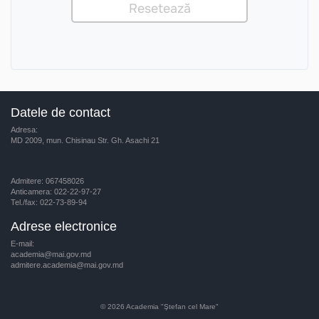
Datele de contact
Adresa:
MD 2009, mun. Chisinau Str. Gh. Asachi 21
Admitere: 067458026
Anticamera: 022-22-97-27
Tel./fax: 022-73-89-94
Adrese electronice
E-mail:
academia@mai.gov.md
admitere.academia@mai.gov.md
© 2026
Academia "Ştefan cel Mare"