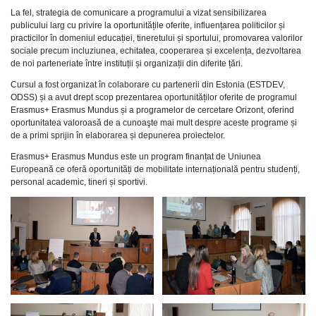
La fel, strategia de comunicare a programului a vizat sensibilizarea
publicului larg cu privire la oportunitățile oferite, influențarea politicilor și
practicilor în domeniul educației, tineretului și sportului, promovarea valorilor
sociale precum incluziunea, echitatea, cooperarea și excelența, dezvoltarea
de noi parteneriate între instituții și organizații din diferite țări.
Cursul a fost organizat în colaborare cu partenerii din Estonia (ESTDEV,
ODSS) și a avut drept scop prezentarea oportunităților oferite de programul
Erasmus+ Erasmus Mundus și a programelor de cercetare Orizont, oferind
oportunitatea valoroasă de a cunoaşte mai mult despre aceste programe și
de a primi sprijin în elaborarea și depunerea proiectelor.
Erasmus+ Erasmus Mundus este un program finanțat de Uniunea
Europeană ce oferă oportunități de mobilitate internațională pentru studenți,
personal academic, tineri și sportivi.