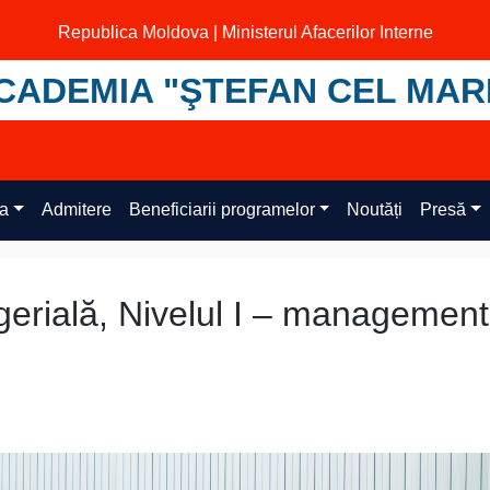
Republica Moldova | Ministerul Afacerilor Interne
CADEMIA "ŞTEFAN CEL MAR
ța
Admitere
Beneficiarii programelor
Noutăți
Presă
erială, Nivelul I – management