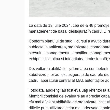
La data de 19 iulie 2024, cea de-a 48 promoţie
management de bază, desfăşurat în cadrul Direc
Conform planului de studii, cursul a avut o dur
subiecte: planificarea, organizarea, coordona
stresului; managementul emoțiilor; managementu
echipei; disciplina și integritatea profesională;
Dezvoltarea abilităților și formarea competenț
subdiviziunilor au fost asigurate de cadrele dida
cadrul aparatului central al MAI, autorităților ad
Totodată, audienţii au fost evaluaţi referitor la 
Membrii comisiei de evaluare au apreciat capac
cât mai eficient abilitățile de organizare instit
dificile prin utilizarea celor mai adecvate tehni