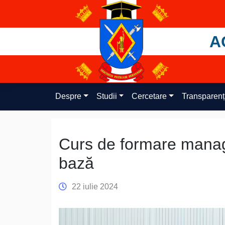
Skip
to
content
A
Despre
Studii
Cercetare
Transparen
Curs de formare manag
bază
22 iulie 2024