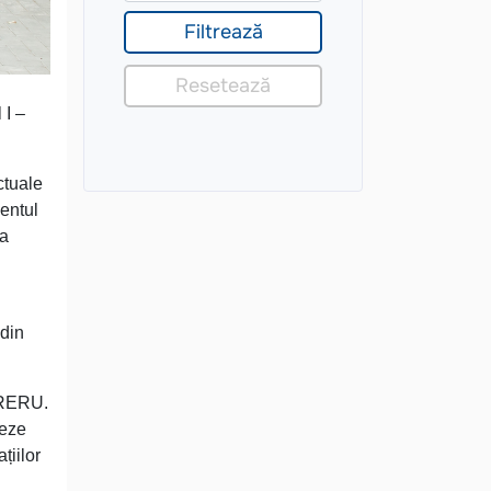
 I –
ctuale
entul
ea
 din
a RERU.
teze
țiilor