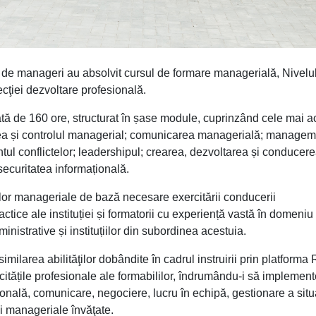
 de manageri au absolvit cursul de formare managerială, Nivelul
ţiei dezvoltare profesională.
ată de 160 ore, structurat în șase module, cuprinzând cele mai a
rea și controlul managerial; comunicarea managerială; managem
l conflictelor; leadershipul; crearea, dezvoltarea și conducer
 securitatea informațională.
elor manageriale de bază necesare exercitării conducerii
ctice ale instituției și formatorii cu experiență vastă în domeniu
ministrative și instituțiilor din subordinea acestuia.
asimilarea abilităţilor dobândite în cadrul instruirii prin platform
itățile profesionale ale formabililor, îndrumându-i să implemen
uțională, comunicare, negociere, lucru în echipă, gestionare a situa
ci manageriale învăţate.