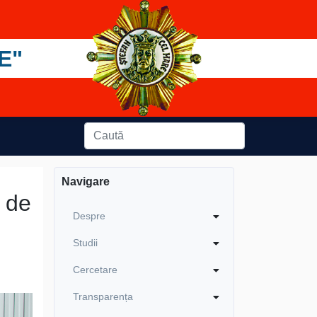
E"
Navigare
 de
Despre
Studii
Cercetare
Transparența