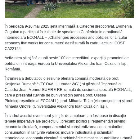
În perioada 9-10 mai 2025 șefa interimară a Catedrei drept privat, Evghenia
Gugulan a participat în calitate de speaker la Conferința internațională
intermediară ECO4ALL – „Challenges processes and policies for circular
economy that works for consumers” desfășurată în cadrul acțiunii COST
CA22124.
Activitatea ştiinţifică a unit peste 100 de cercetători, experți și promotori de
politici din întreaga Europă la Universitatea Alexandru Ioan Cuza din Iași,
România.
Întrunirea a debutat cu o sesiune plenară comună moderată de prof.
Kosjenka Dumančić (ECO4ALL Leader WG1) și găzduită împreună cu
Catedra Jean Monnet EUFIRE-RE, urmată de sesiunea specială ECO4ALL,
care a prezentat cuvinte de bun venit din partea prof. Olesea
Plotnic(președinte al ECO4ALL), prof. Mihaela Tofan (vicepreședinte) și prof.
Mihaela Onofrei (Universitatea Alexandru Ioan Cuza din Iași).
În cadrul acestui eveniment științific de amploare au fost puse în discuție
temele imperative ale proiectului, precum: politici și reglementări privind
economia circulară; comportamentul și conștientizarea consumatorilor;
consumatorii în lanțurile valorice; inovare industrială și schimbări
tehnologice; economia circulară și schimbările climatice; durabilitate urbană