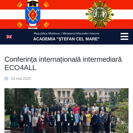
Skip
to
content
Republica Moldova | Ministerul Afacerilor Interne
ACADEMIA "ŞTEFAN CEL MARE"
Conferința internațională intermediară
ECO4ALL
15 mai 2025