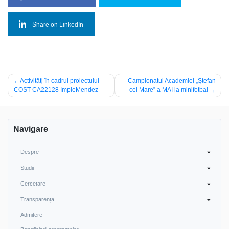
Share on LinkedIn
Navigare
Activităţi în cadrul proiectului
Campionatul Academiei „Ştefan
COST CA22128 ImpleMendez
cel Mare” a MAI la minifotbal
în
articole
Navigare
Despre
Studii
Cercetare
Transparența
Admitere