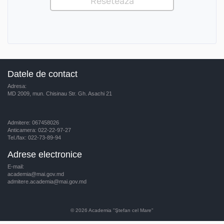
Datele de contact
Adresa:
MD 2009, mun. Chisinau Str. Gh. Asachi 21
Admitere: 067458026
Anticamera: 022-22-97-27
Tel./fax: 022-73-89-94
Adrese electronice
E-mail:
academia@mai.gov.md
admitere.academia@mai.gov.md
© 2026
Academia "Ştefan cel Mare"