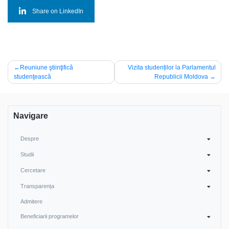
Share on LinkedIn
Navigare
Reuniune ştiinţifică
Vizita studenților la Parlamentul
studenţească
Republicii Moldova
în
articole
Navigare
Despre
Studii
Cercetare
Transparența
Admitere
Beneficiarii programelor