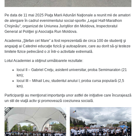
Pe data de 11 mai 2025 Piaţa Marii Adunări Naţionale a reunit mii de amatori
de alergare în cadrul evenimentului social-sportiv „Legal Half-Marathon
Chişinău”, organizat de Uniunea Juriştilor din Moldova, Inspectoratul
General al Poliţiei şi Asociaţia Run Moldova.
Academia „Ştefan cel Mare” a fost reprezentată de circa 100 de studenţi şi
angajaţi ai Catedrei educaţie fizică şi autoapărare, care au dorit să-şi testeze
limitele fizice petrecând o zi într-o activitate extremală.
Lotul Academiei a obţinut următoarele rezultate:
locul II – Gabriel Creţu, asistent universitar, proba Semimaraton (21
km);
locul III – Mihail Leu, studentul anului I, proba cursa populară (2,5
km).
Participanţii au menţionat importanţa unor astfel de iniţiative care încurajează
un stil de viaţă activ şi promovează coeziunea socială.