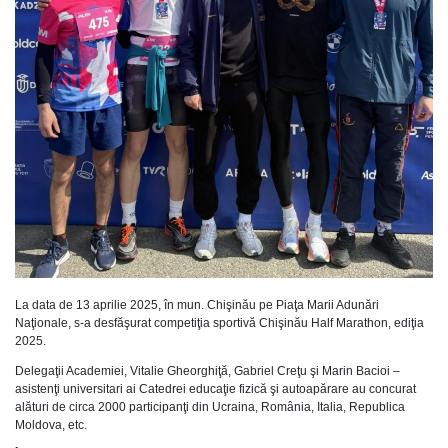
La data de 13 aprilie 2025, în mun. Chişinău pe Piaţa Marii Adunări
Naţionale, s-a desfăşurat competiţia sportivă Chişinău Half Marathon, ediţia
2025.
Delegaţii Academiei, Vitalie Gheorghiţă, Gabriel Creţu şi Marin Bacioi –
asistenţi universitari ai Catedrei educaţie fizică şi autoapărare au concurat
alături de circa 2000 participanţi din Ucraina, România, Italia, Republica
Moldova, etc.