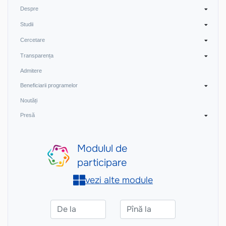
Despre
Studii
Cercetare
Transparența
Admitere
Beneficiarii programelor
Noutăți
Presă