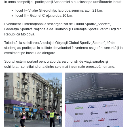
În urma competiţiei, participanţii Academiei s-au clasat pe următoarele locuri:
locul I – Vitalie Gheorghiţă, la proba semimaraton 21 km;
locul III – Gabriel Creţu, proba 10 km.
Evenimentul internaţional a fost organizat de Clubul Sportiv „Sporter”,
Federaţia Sportivă Naţională de Triathlon şi Federaţia Sportul Pentru Toţi din
Republica Moldova.
Totodată, la solicitarea Asociaţiei Obşteşti Clubul Sportiv „Sporter”, 40 de
studenţi au participat în calitate de voluntari în vederea asigurării securităţii la
eveniment pe traseul de alergare.
Sportul este important pentru abordarea unui stil de viaţă sănătos şi
echilibrat, constituind una dintre cele mai însemnate preocupări umane.