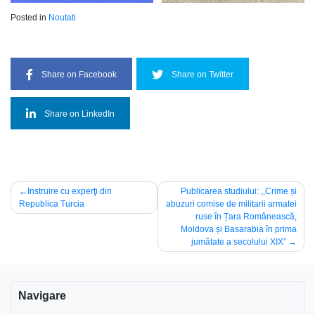
Posted in
Noutati
Share on Facebook
Share on Twitter
Share on LinkedIn
Navigare
Instruire cu experţi din
Publicarea studiului: ,,Crime și
Republica Turcia
abuzuri comise de militarii armatei
în
ruse în Țara Românească,
articole
Moldova și Basarabia în prima
jumătate a secolului XIX”
Navigare