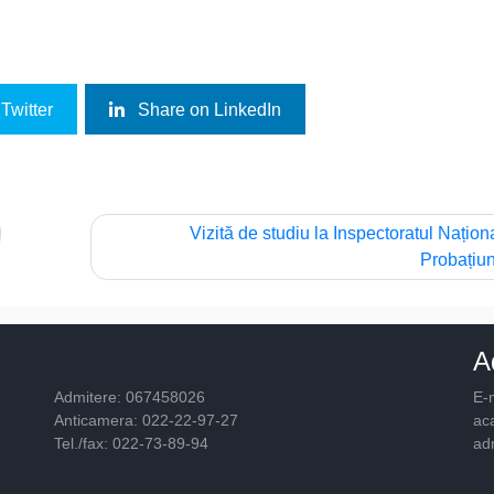
Twitter
Share on LinkedIn
Vizită de studiu la Inspectoratul Națion
Probațiu
A
Admitere: 067458026
E-m
Anticamera: 022-22-97-27
ac
Tel./fax: 022-73-89-94
ad