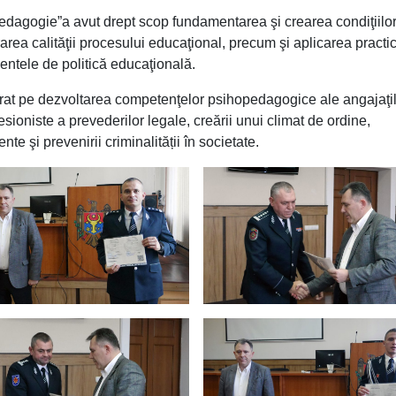
edagogie”a avut drept scop fundamentarea şi crearea condiţiilo
area calităţii procesului educaţional, precum şi aplicarea practic
ntele de politică educaţională.
trat pe dezvoltarea competenţelor psihopedagogice ale angajaţi
ofesioniste a prevederilor legale, creării unui climat de ordine,
nte şi prevenirii criminalității în societate.