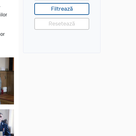
r
ilor
lor