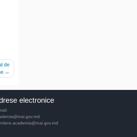
al de
ne
drese electronice
ail:
ademia@mai.gov.md
mitere.academia@mai.gov.md