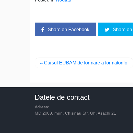
Share on Facebook
Share on 
Navigare
Cursul EUBAM de formare a formatorilor
în
articole
Datele de contact
Adresa:
MD 2009, mun. Chisinau Str. Gh. Asachi 21