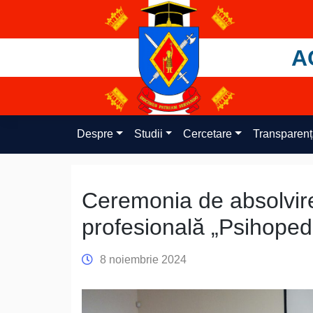
Skip
to
content
A
Despre
Studii
Cercetare
Transparen
Ceremonia de absolvire
profesională „Psihope
8 noiembrie 2024