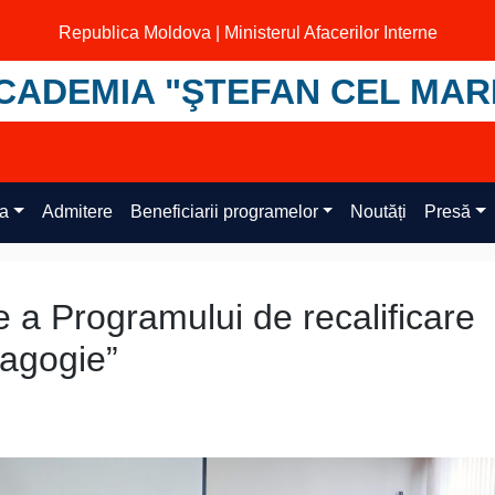
Republica Moldova | Ministerul Afacerilor Interne
CADEMIA "ŞTEFAN CEL MAR
ța
Admitere
Beneficiarii programelor
Noutăți
Presă
 a Programului de recalificare
dagogie”