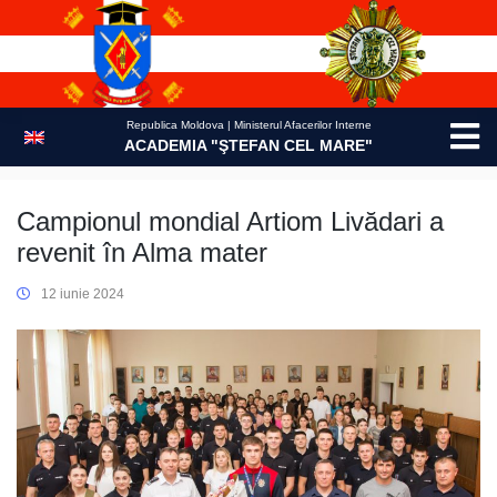
Skip
to
content
Republica Moldova | Ministerul Afacerilor Interne
ACADEMIA "ŞTEFAN CEL MARE"
Campionul mondial Artiom Livădari a
revenit în Alma mater
12 iunie 2024