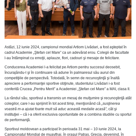
Astăzi, 12 iunie 2024, campionul mondial Artiom Livădari, a fost aşteptat în
cadrul Academie „Ştefan cel Mare” ca un adevărat erou. Colegii de facultate
l-au întâmpinat cu emoţii, aplauze, flori, cadouri şi mesaje de felicitare.
Conducerea Academiei l-a felicitat pe Artiom pentru succesul deosebit,
încurajându-l şi în continuare să adune în palmaresul său aurul din
competiţiile de perspectivă. Totodată, în semn de recunoştinţă şi înaltă
apreciere a performanţei sportive obţinute, studentului Livădari i-a fost
conferită Crucea „Pentru Merit” a Academiei „Ştefan cel Mare” a MAI, clasa II.
La rândul său, sportivul a transmis un mesaj de mulţumire şi recunoştinţă atât
colegilor, care l-au sprijinit în tot acest timp, menţionând că
„susţinerea
voastră m-a ajutat foarte mult să aduc această medalie acasă”,
cât şi
instituţiei – că i-a oferit exclusiva oportunitate de a combina studiile cu sportul
de performanţă.
Sportivul moldovean a participat în perioada 31 mai – 10 iunie 2024, la
Campionatul Mondial de muaythai, în oraşul Patras, Grecia, devenind, în