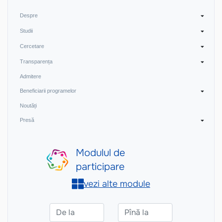
Despre
Studii
Cercetare
Transparența
Admitere
Beneficiarii programelor
Noutăți
Presă