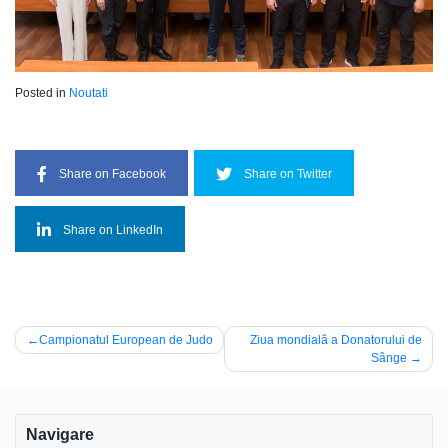
Posted in
Noutati
Share on Facebook
Share on Twitter
Share on LinkedIn
Navigare
Campionatul European de Judo
Ziua mondială a Donatorului de
Sânge
în
articole
Navigare