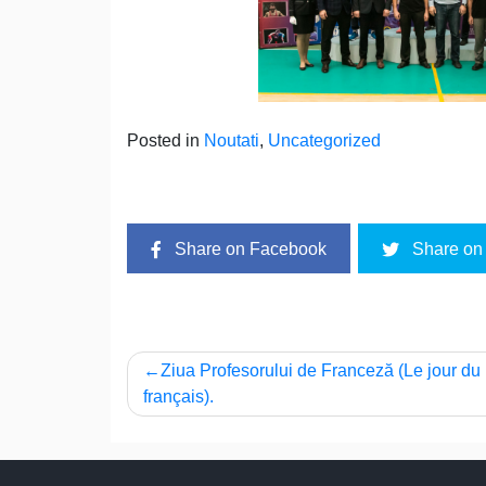
Posted in
Noutati
,
Uncategorized
Share on Facebook
Share on 
Navigare
Ziua Profesorului de Franceză (Le jour du 
français).
în
articole