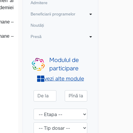
neri ai
Admitere
ademiei
Beneficiarii programelor
omane –
Noutăți
omane –
Presă