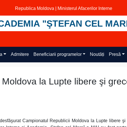
Republica Moldova | Ministerul Afacerilor Interne
CADEMIA "ŞTEFAN CEL MAR
ța
Admitere
Beneficiarii programelor
Noutăți
Presă
Moldova la Lupte libere şi grec
desfăşurat Campionatul Republicii Moldova la Lupte libere şi