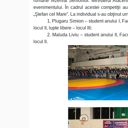
romane rezervat Seniorilor. Ministerul Afacer
evenimentului. În cadrul acestei competiţii au
„Ştefan cel Mare”. La individual s-au obţinut ur
1. Plugaru Simion – student anului I, Fac
locul II, lupte libere – locul III;
2. Maluda Liviu – student anului II, Fac
locul II.