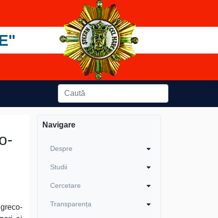
E"
Navigare
o-
Despre
Studii
Cercetare
Transparența
 greco-