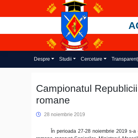
Skip
to
content
A
Despre
Studii
Cercetare
Transparen
Campionatul Republicii 
romane
28 noiembrie 2019
În perioada 27-28 noiembrie 2019 s-a 