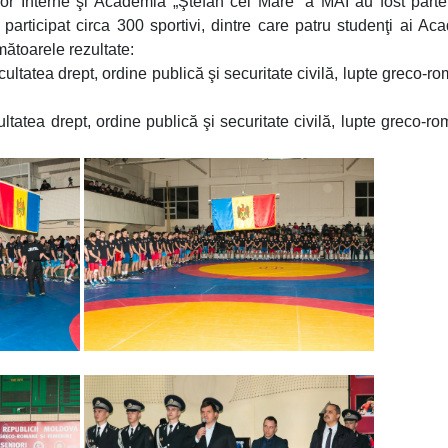
ilor Interne şi Academia „Ştefan cel Mare” a MAI au fost parte
 participat circa 300 sportivi, dintre care patru studenţi ai Ac
mătoarele rezultate:
ultatea drept, ordine publică şi securitate civilă, lupte greco-r
ultatea drept, ordine publică şi securitate civilă, lupte greco-r