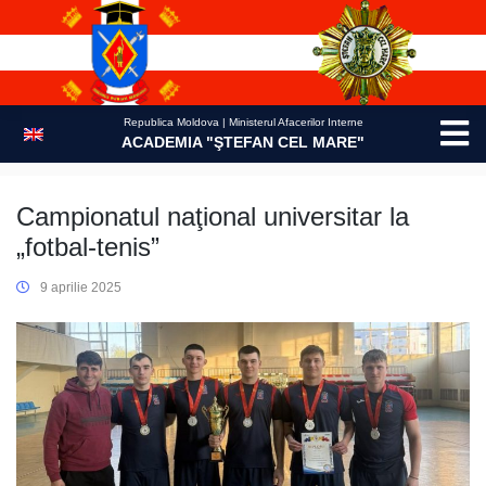
Skip
to
content
Republica Moldova | Ministerul Afacerilor Interne
ACADEMIA "ŞTEFAN CEL MARE"
Campionatul naţional universitar la
„fotbal-tenis”
9 aprilie 2025