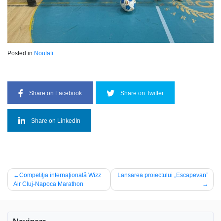
Posted in
Noutati
Share on Facebook
Share on Twitter
Share on LinkedIn
Navigare
Competiţia internaţională Wizz
Lansarea proiectului „Escapevan”
Air Cluj-Napoca Marathon
în
articole