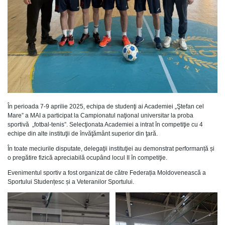
În perioada 7-9 aprilie 2025, echipa de studenţi ai Academiei „Ştefan cel
Mare” a MAI a participat la Campionatul naţional universitar la proba
sportivă „fotbal-tenis”. Selecţionata Academiei a intrat în competiţie cu 4
echipe din alte instituţii de învăţământ superior din ţară.
În toate meciurile disputate, delegaţii instituţiei au demonstrat performanță și
o pregătire fizică apreciabilă ocupând locul II în competiţie.
Evenimentul sportiv a fost organizat de către Federația Moldovenească a
Sportului Studențesc și a Veteranilor Sportului.