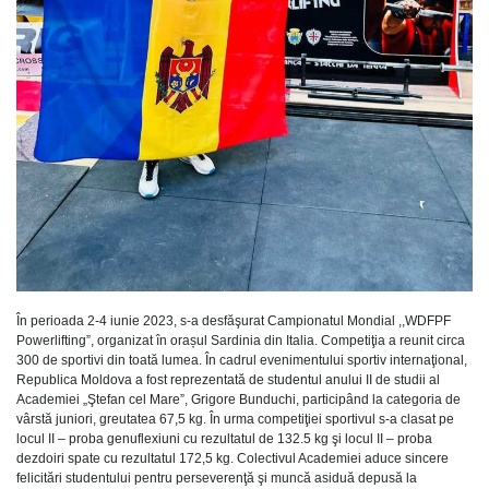
În perioada 2-4 iunie 2023, s-a desfăşurat Campionatul Mondial ,,WDFPF
Powerlifting”, organizat în orașul Sardinia din Italia. Competiţia a reunit circa
300 de sportivi din toată lumea. În cadrul evenimentului sportiv internaţional,
Republica Moldova a fost reprezentată de studentul anului II de studii al
Academiei „Ştefan cel Mare”, Grigore Bunduchi, participând la categoria de
vârstă juniori, greutatea 67,5 kg. În urma competiţiei sportivul s-a clasat pe
locul II – proba genuflexiuni cu rezultatul de 132.5 kg şi locul II – proba
dezdoiri spate cu rezultatul 172,5 kg. Colectivul Academiei aduce sincere
felicitări studentului pentru perseverenţă şi muncă asiduă depusă la