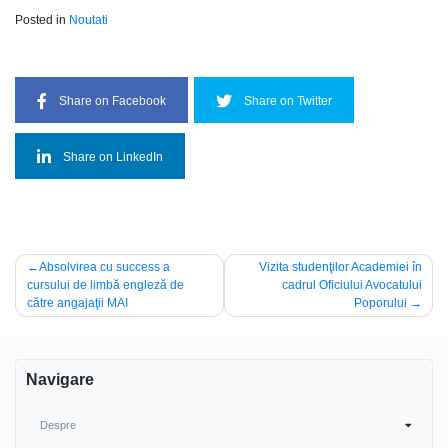
Posted in
Noutati
Share on Facebook
Share on Twitter
Share on LinkedIn
Navigare
Absolvirea cu success a
Vizita studenţilor Academiei în
cursului de limbă engleză de
cadrul Oficiului Avocatului
în
către angajaţii MAI
Poporului
articole
Navigare
Despre