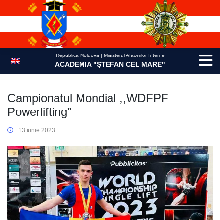
Skip
to
content
Republica Moldova | Ministerul Afacerilor Interne
ACADEMIA "ŞTEFAN CEL MARE"
Campionatul Mondial ,,WDFPF
Powerlifting”
13 iunie 2023