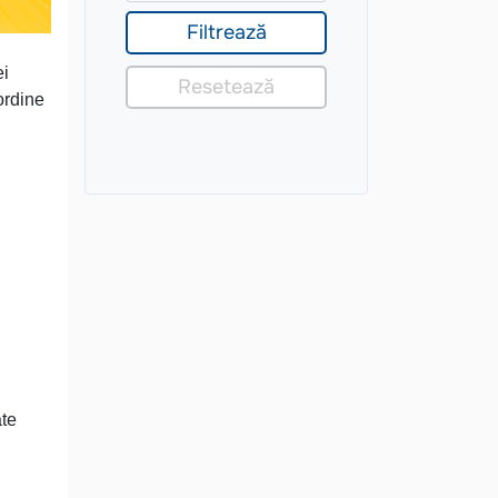
ei
ordine
ate