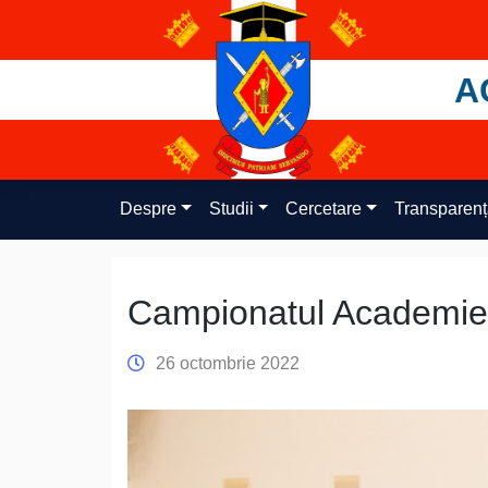
Skip
to
content
A
Despre
Studii
Cercetare
Transparen
Campionatul Academiei
26 octombrie 2022