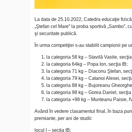
La data de 25.10.2022, Catedra educaţie fizic
„Ştefan cel Mare” la proba sportivă „Sambo”, cu 
şi securitate publică.
În urma competiţiei s-au stabilit campionii pe u
la categoria 58 kg – Stavilă Vasile, secţia
la categoria 64kg – Popa Ion, secţia IB;
la categoria 71 kg – Diaconu Ştefan, secţ
la categoria 79 kg – Catanoi Alexei, secţia
la categoria 88 kg – Bujoreanu Gheorghe,
la categoria 98 kg – Gorea Daniel, secţia 
la categoria +98 kg – Munteanu Paisie, IV
Având în vedere clasamentul final, în baza punc
premiante, per ani de studii:
locul I – secţia IB;