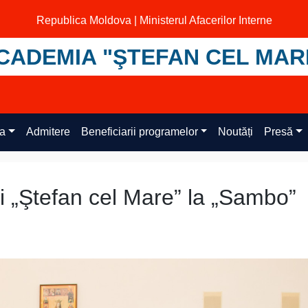
Republica Moldova | Ministerul Afacerilor Interne
CADEMIA "ŞTEFAN CEL MAR
ța
Admitere
Beneficiarii programelor
Noutăți
Presă
 „Ştefan cel Mare” la „Sambo”