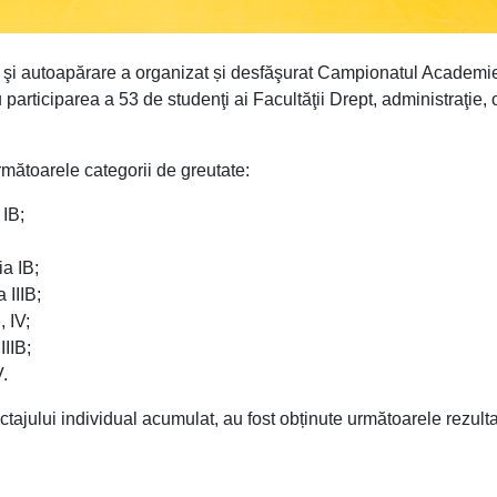
ă şi autoapărare a organizat și desfăşurat Campionatul Academi
participarea a 53 de studenţi ai Facultăţii Drept, administraţie, 
rmătoarele categorii de greutate:
 IB;
ia IB;
 IIIB;
 IV;
IIIB;
.
tajului individual acumulat, au fost obținute următoarele rezult