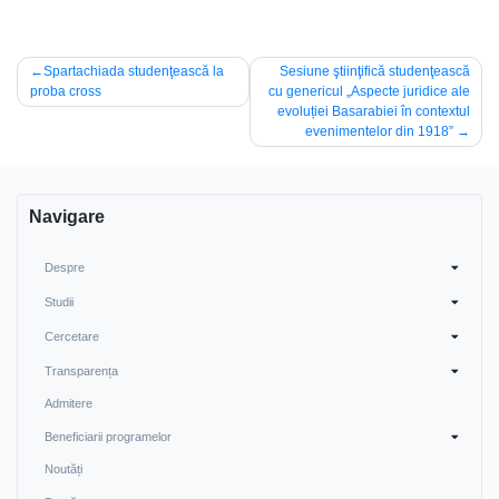
Navigare
Spartachiada studenţească la
Sesiune ştiinţifică studenţească
proba cross
cu genericul „Aspecte juridice ale
în
evoluției Basarabiei în contextul
articole
evenimentelor din 1918”
Navigare
Despre
Studii
Cercetare
Transparența
Admitere
Beneficiarii programelor
Noutăți