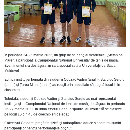
În perioada 24-25 martie 2022, un grup de studenţi ai Academiei „Ştefan cel
Mare”, a participat la Campionatul Naţional Universitar de tenis de masă.
Evenimentul s-a desfăşurat în sala specializată a Universităţii de Stat a
Moldovei.
Echipa instituţiei formată din studenţii Cobzac Vadim (anul I), Starciuc Sergiu
(anul I) şi Ţurea Mihai (anul II) au reuşit prin asiduitate să obţină locul III în
clasament.
Totodată, studenţii Cobzac Vadim şi Starciuc Sergiu au mai reprezentat
instituţia şi la Campionatul Naţional de tenis de masă, desfăşurat în perioada
26-27 martie 2022. În urma efortului depus sportivii au izbutit să se claseze
pe locul 16 din 45 de coechipieri delegaţi.
Colectivul Catedrei pregătire fizică şi autoapărare aduce sincere mulţumiri
participanţilor pentru performanţele obţinut!