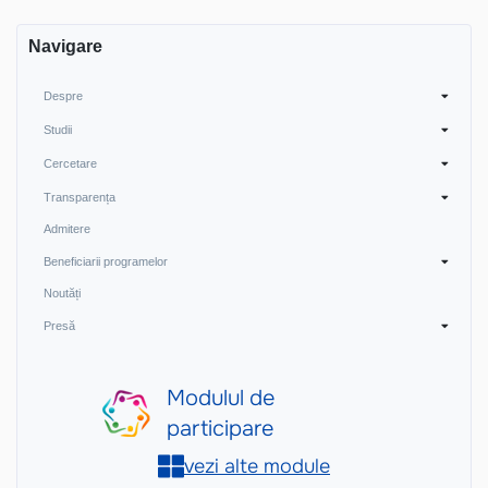
articole
Navigare
Despre
Studii
Cercetare
Transparența
Admitere
Beneficiarii programelor
Noutăți
Presă