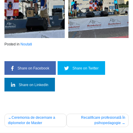
Posted in
Noutati
Share on Facebook
Share on Twitter
Share on LinkedIn
Navigare
Ceremonia de decernare a
Recalificare profesională în
diplomelor de Master
psihopedagogie
în