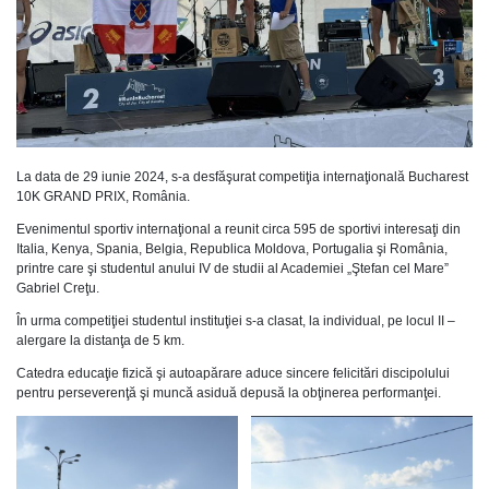
La data de 29 iunie 2024, s-a desfăşurat competiţia internaţională Bucharest
10K GRAND PRIX, România.
Evenimentul sportiv internaţional a reunit circa 595 de sportivi interesaţi din
Italia, Kenya, Spania, Belgia, Republica Moldova, Portugalia şi România,
printre care şi studentul anului IV de studii al Academiei „Ştefan cel Mare”
Gabriel Creţu.
În urma competiţiei studentul instituţiei s-a clasat, la individual, pe locul II –
alergare la distanţa de 5 km.
Catedra educaţie fizică şi autoapărare aduce sincere felicitări discipolului
pentru perseverenţă şi muncă asiduă depusă la obţinerea performanţei.