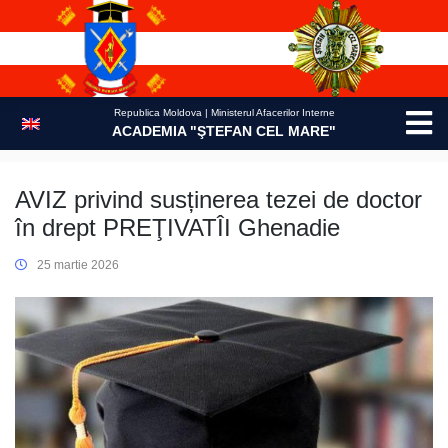
Skip
to
content
Republica Moldova | Ministerul Afacerilor Interne
ACADEMIA "ŞTEFAN CEL MARE"
AVIZ privind susținerea tezei de doctor
în drept PREŢIVATÎI Ghenadie
25 martie 2026