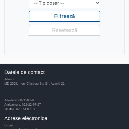
Datele de contact
Adresa:
MD 2009, mun. Chisinau Str. Gh. Asachi 21
Admitere: 067458026
Anticamera: 022-22-97-27
Tel./fax: 022-73-89-94
Adrese electronice
E-mail: