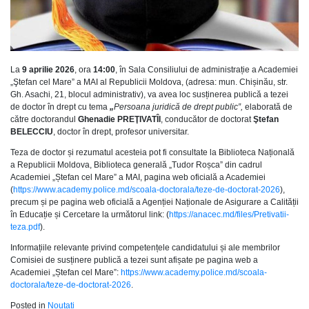
La
9 aprilie 2026
, ora
14:00
, în Sala Consiliului de administrație a Academiei
„Ştefan cel Mare” a MAI al Republicii Moldova, (adresa: mun. Chișinău, str.
Gh. Asachi, 21, blocul administrativ), va avea loc susținerea publică a tezei
de doctor în drept cu tema
„
Persoana juridică de drept public
”,
elaborată de
către doctorandul
Ghenadie PREŢIVATÎI
, conducător de doctorat
Ştefan
BELECCIU
, doctor în drept, profesor universitar.
Teza de doctor și rezumatul acesteia pot fi consultate la Biblioteca Națională
a Republicii Moldova, Biblioteca generală „Tudor Roșca” din cadrul
Academiei „Ștefan cel Mare” a MAI, pagina web oficială a Academiei
(
https://www.academy.police.md/scoala-doctorala/teze-de-doctorat-2026
),
precum și pe pagina web oficială a Agenției Naționale de Asigurare a Calității
în Educație și Cercetare la următorul link: (
https://anacec.md/files/Pretivatii-
teza.pdf
).
Informațiile relevante privind competențele candidatului și ale membrilor
Comisiei de susținere publică a tezei sunt afișate pe pagina web a
Academiei „Ștefan cel Mare”:
https://www.academy.police.md/scoala-
doctorala/teze-de-doctorat-2026
.
Posted in
Noutati