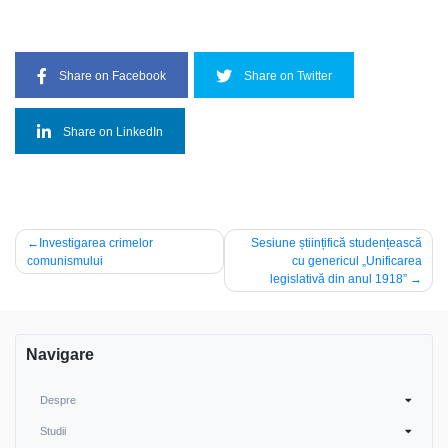
Share on Facebook
Share on Twitter
Share on LinkedIn
Navigare
Investigarea crimelor
Sesiune științifică studențească
comunismului
cu genericul „Unificarea
în
legislativă din anul 1918”
articole
Navigare
Despre
Studii