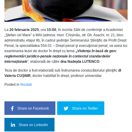
La
20 februarie 2025
, ora
15:00
, în incinta
Sălii de conferinţe
a Academiei
„Ştefan cel Mare” a MAI (adresa: mun. Chișinău, str. Gh. Asachi, nr. 21, bloc
administrativ, etajul III), în cadrul şedinţei Seminarului Știinţific de Profil Drept
Penal, la specialitatea 554.01 – Drept penal şi execuţional penal, va avea loc
examinarea tezei de doctor în drept cu tema
„
Violenţa în bază de gen:
reglementări juridico-penale naţionale în contextul standardelor
internaţionale
”
,
elaborată de către
dna Nadejda LUTENCO
.
Teza de doctor a fost elaborată sub îndrumarea conducătorului ştiinţific
dl
Valeriu CUŞNIR
, doctor habilitat în drept, profesor universitar.
Posted in
Noutati
Share on Facebook
Share on Twitter
Share on LinkedIn