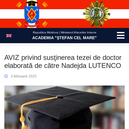
Skip
to
content
Republica Moldova | Ministerul Afacerilor Interne
ACADEMIA "ŞTEFAN CEL MARE"
AVIZ privind susţinerea tezei de doctor
elaborată de către Nadejda LUTENCO
3 februarie 2025