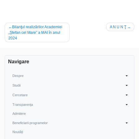
Navigare
Bilanţul realizărilor Academiei
A N U N Ţ
„Ştefan cel Mare” a MAI în anul
în
2024
articole
Navigare
Despre
Studii
Cercetare
Transparența
Admitere
Beneficiarii programelor
Noutăți