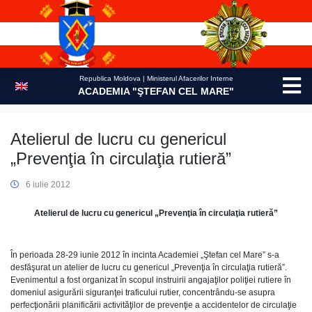
Skip
to
content
Republica Moldova | Ministerul Afacerilor Interne
ACADEMIA "ŞTEFAN CEL MARE"
Atelierul de lucru cu genericul
„Prevenţia în circulaţia rutieră”
6 iulie 2012
Atelierul de lucru cu genericul „Prevenţia în circulaţia rutieră”
În perioada 28-29 iunie 2012 în incinta Academiei „Ştefan cel Mare” s-a
desfăşurat un atelier de lucru cu genericul „Prevenţia în circulaţia rutieră”.
Evenimentul a fost organizat în scopul instruirii angajaţilor poliţiei rutiere în
domeniul asigurării siguranţei traficului rutier, concentrându-se asupra
perfecţionării planificării activităţilor de prevenţie a accidentelor de circulaţie