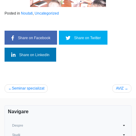
Posted in
Noutati
,
Uncategorized
Share on Facebook
Share on Twitter
Share on LinkedIn
Navigare
Seminar specializat
AVIZ
în
articole
Navigare
Despre
Studii