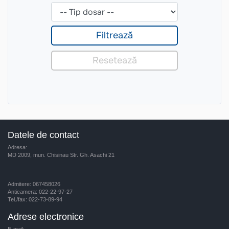
Datele de contact
Adresa:
MD 2009, mun. Chisinau Str. Gh. Asachi 21
Admitere: 067458026
Anticamera: 022-22-97-27
Tel./fax: 022-73-89-94
Adrese electronice