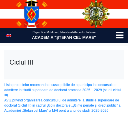
Skip
to
content
Republica Moldova | Ministerul Afacerilor Interne
ACADEMIA "ŞTEFAN CEL MARE"
Ciclul III
Lista proiectelor recomandate susceptibile de a participa la concursul de
admitere la studii superioare de doctorat promotia 2025 – 2029 (studii ciclul
III)
AVIZ privind organizarea concursului de admitere la studiile superioare de
doctorat (ciclul III) în cadrul Şcolii doctorale „Ştiinţe penale şi drept public” a
Academiei „Ştefan cel Mare” a MAI pentru anul de studii 2025-2026