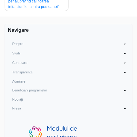
penal, privind calificarea
articole
infracțiunilor contra persoanei”
Navigare
Despre
Studii
Cercetare
Transparența
Admitere
Beneficiarii programelor
Noutăți
Presă