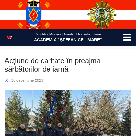
Skip
to
content
Republica Moldova | Ministerul Afacerilor Interne
ACADEMIA "ŞTEFAN CEL MARE"
Acţiune de caritate în preajma
sărbătorilor de iarnă
26 decembrie 2023