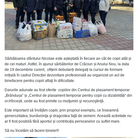
Sărbătoarea sfântului Nicolae este așteptată în fiecare an cât de copii atât și
de cei maturi. Astfel, în ajunul sărbătorilor de Crăciun și Anului Nou, la data
de 19 decembrie curent, ofițerii debutanți delegați la cursul de formare
inițială în cadrul Direcției dezvoltare profesională au organizat un act de
binefacere pentru copiii aflaţi în dificultate.
Darurile adunate au fost oferite copiilor din Centrul de plasament temporar
„Brândușa” și „Centrul de plasament temporar pentru copii cu dizabilități” din
or.Hîncești, unde au fost primite cu mulţumiri şi recunoştinţă.
Este important să învățăm copiii, prin propriul exemplu, ce înseamnă
generozitatea, bunăvoinţa şi dragostea faţă de semeni. Această activitate nu
ar fi fost posibilă fără aportul și contribuția persoanelor cu suflet mare.
Să nu încetăm să facem binele!!!