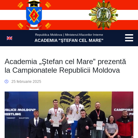
Skip
to
content
Republica Moldova | Ministerul Afacerilor Interne
ACADEMIA "ŞTEFAN CEL MARE"
Academia „Ştefan cel Mare” prezentă
la Campionatele Republicii Moldova
25 februarie 2025