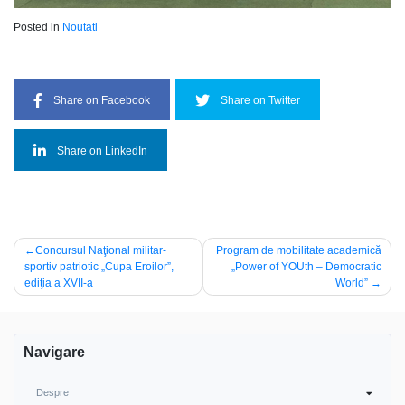
Posted in
Noutati
Share on Facebook
Share on Twitter
Share on LinkedIn
Navigare
Concursul Naţional militar-
Program de mobilitate academică
sportiv patriotic „Cupa Eroilor”,
„Power of YOUth – Democratic
în
ediţia a XVII-a
World”
articole
Navigare
Despre