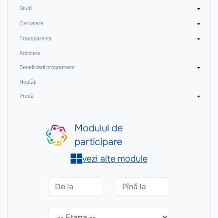
Studii
Cercetare
Transparența
Admitere
Beneficiarii programelor
Noutăți
Presă