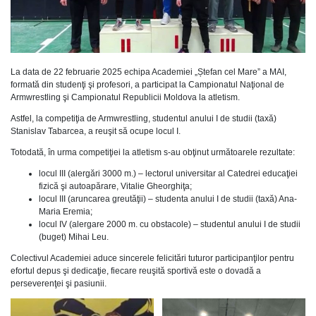
La data de 22 februarie 2025 echipa Academiei „Ștefan cel Mare” a MAI,
formată din studenţi şi profesori, a participat la Campionatul Naţional de
Armwrestling şi Campionatul Republicii Moldova la atletism.
Astfel, la competiţia de Armwrestling, studentul anului I de studii (taxă)
Stanislav Tabarcea, a reuşit să ocupe locul I.
Totodată, în urma competiţiei la atletism s-au obţinut următoarele rezultate:
locul III (alergări 3000 m.) – lectorul universitar al Catedrei educaţiei
fizică şi autoapărare, Vitalie Gheorghiţa;
locul III (aruncarea greutăţii) – studenta anului I de studii (taxă) Ana-
Maria Eremia;
locul IV (alergare 2000 m. cu obstacole) – studentul anului I de studii
(buget) Mihai Leu.
Colectivul Academiei aduce sincerele felicitări tuturor participanţilor pentru
efortul depus şi dedicaţie, fiecare reuşită sportivă este o dovadă a
perseverenţei şi pasiunii.