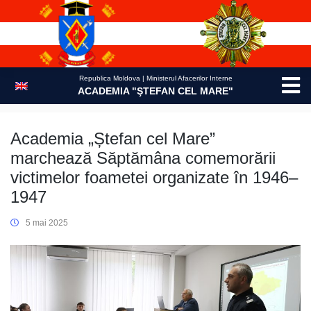
Skip
to
content
Republica Moldova | Ministerul Afacerilor Interne
ACADEMIA "ŞTEFAN CEL MARE"
Academia „Ștefan cel Mare”
marchează Săptămâna comemorării
victimelor foametei organizate în 1946–
1947
5 mai 2025