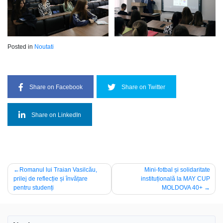
Posted in
Noutati
Share on Facebook
Share on Twitter
Share on LinkedIn
Navigare
Romanul lui Traian Vasilcău,
Mini-fotbal și solidaritate
prilej de reflecție și învățare
instituțională la MAY CUP
în
pentru studenți
MOLDOVA 40+
articole