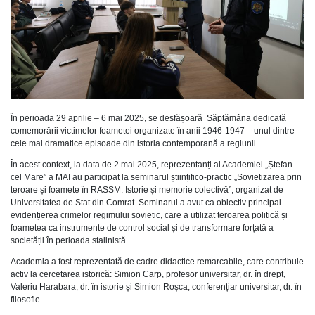
În perioada 29 aprilie – 6 mai 2025, se desfășoară Săptămâna dedicată
comemorării victimelor foametei organizate în anii 1946-1947 – unul dintre
cele mai dramatice episoade din istoria contemporană a regiunii.
În acest context, la data de 2 mai 2025, reprezentanți ai Academiei „Ștefan
cel Mare” a MAI au participat la seminarul științifico-practic „Sovietizarea prin
teroare și foamete în RASSM. Istorie și memorie colectivă”, organizat de
Universitatea de Stat din Comrat. Seminarul a avut ca obiectiv principal
evidențierea crimelor regimului sovietic, care a utilizat teroarea politică și
foametea ca instrumente de control social și de transformare forțată a
societății în perioada stalinistă.
Academia a fost reprezentată de cadre didactice remarcabile, care contribuie
activ la cercetarea istorică: Simion Carp, profesor universitar, dr. în drept,
Valeriu Harabara, dr. în istorie și Simion Roșca, conferențiar universitar, dr. în
filosofie.