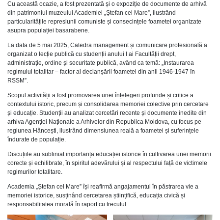
Cu această ocazie, a fost prezentată și o expoziție de documente de arhivă
din patrimoniul muzeului Academiei „Ștefan cel Mare”, ilustrând
particularitățile represiunii comuniste și consecințele foametei organizate
asupra populației basarabene.
La data de 5 mai 2025, Catedra management și comunicare profesională a
organizat o lecție publică cu studenții anului I ai Facultății drept,
administrație, ordine și securitate publică, având ca temă: „Instaurarea
regimului totalitar – factor al declanșării foametei din anii 1946-1947 în
RSSM”.
Scopul activității a fost promovarea unei înțelegeri profunde și critice a
contextului istoric, precum și consolidarea memoriei colective prin cercetare
și educație. Studenții au analizat cercetări recente și documente inedite din
arhiva Agenției Naționale a Arhivelor din Republica Moldova, cu focus pe
regiunea Hâncești, ilustrând dimensiunea reală a foametei și suferințele
îndurate de populație.
Discuțiile au subliniat importanța educației istorice în cultivarea unei memorii
corecte și echilibrate, în spiritul adevărului și al respectului față de victimele
regimurilor totalitare.
Academia „Ștefan cel Mare” își reafirmă angajamentul în păstrarea vie a
memoriei istorice, susținând cercetarea științifică, educația civică și
responsabilitatea morală în raport cu trecutul.