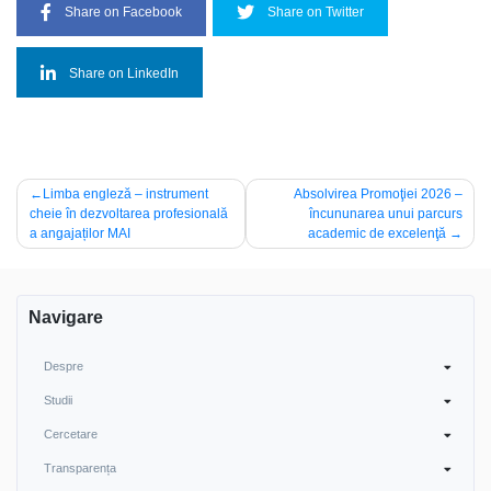
Share on Facebook
Share on Twitter
Share on LinkedIn
Navigare
Limba engleză – instrument
Absolvirea Promoţiei 2026 –
cheie în dezvoltarea profesională
încununarea unui parcurs
în
a angajaților MAI
academic de excelenţă
articole
Navigare
Despre
Studii
Cercetare
Transparența