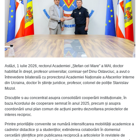
Astăzi, 1 iulie 2026, rectorul Academiei „Ștefan cel Mare” a MAI, doctor
habilitat în drept, profesor universitar, comisar-șef Dinu Ostavciuc, a avut o
întrevedere bilaterală cu prorectorul Academiei Naționale a Afacerilor Interne
din Ucraina, doctor în științe juridice, profesor, colonel de poliție Stanislav
Mozol.
Discuțiile s-au concentrat asupra consolidării cooperării instituționale, în
baza Acordului de cooperare semnat în anul 2025, precum și asupra
coordonării unui plan comun de acțiuni pentru dezvoltarea proiectelor de
interes reciproc.
Printre prioritățile convenite se numără intensificarea mobilității academice a
cadrelor didactice și a studenților, extinderea colaborării în domeniul
cercetării științifice prin publicarea reciprocă a articolelor în revistele de