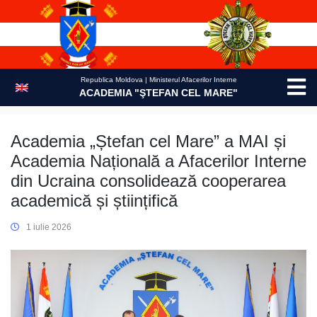
Skip
to
content
Republica Moldova | Ministerul Afacerilor Interne
ACADEMIA "ŞTEFAN CEL MARE"
Academia „Ștefan cel Mare” a MAI și
Academia Națională a Afacerilor Interne
din Ucraina consolidează cooperarea
academică și științifică
1 iulie 2026