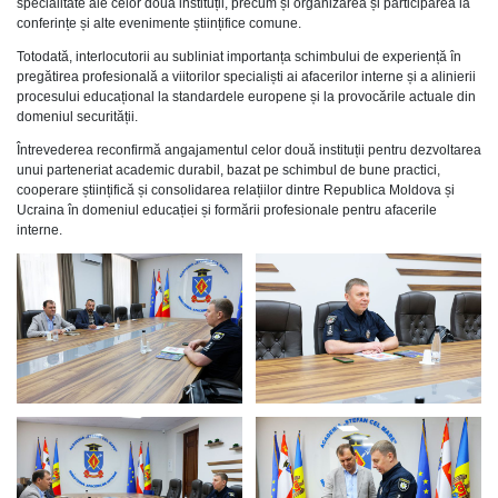
specialitate ale celor două instituții, precum și organizarea și participarea la
conferințe și alte evenimente științifice comune.
Totodată, interlocutorii au subliniat importanța schimbului de experiență în
pregătirea profesională a viitorilor specialiști ai afacerilor interne și a alinierii
procesului educațional la standardele europene și la provocările actuale din
domeniul securității.
Întrevederea reconfirmă angajamentul celor două instituții pentru dezvoltarea
unui parteneriat academic durabil, bazat pe schimbul de bune practici,
cooperare științifică și consolidarea relațiilor dintre Republica Moldova și
Ucraina în domeniul educației și formării profesionale pentru afacerile
interne.