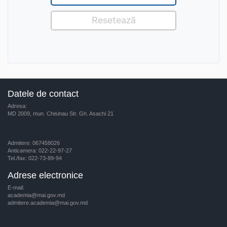
Datele de contact
Adresa:
MD 2009, mun. Chisinau Str. Gh. Asachi 21
Admitere: 067458026
Anticamera: 022-22-97-27
Tel./fax: 022-73-89-94
Adrese electronice
E-mail:
academia@mai.gov.md
admitere.academia@mai.gov.md