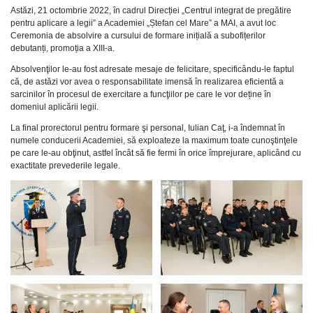
Astăzi, 21 octombrie 2022, în cadrul Direcției „Centrul integrat de pregătire
pentru aplicare a legii” a Academiei „Ștefan cel Mare” a MAI, a avut loc
Ceremonia de absolvire a cursului de formare inițială a subofițerilor
debutanți, promoția a XIII-a.
Absolvenţilor le-au fost adresate mesaje de felicitare, specificându-le faptul
că, de astăzi vor avea o responsabilitate imensă în realizarea eficientă a
sarcinilor în procesul de exercitare a funcţiilor pe care le vor deține în
domeniul aplicării legii.
La final prorectorul pentru formare şi personal, Iulian Caţ, i-a îndemnat în
numele conducerii Academiei, să exploateze la maximum toate cunoştinţele
pe care le-au obţinut, astfel încât să fie fermi în orice împrejurare, aplicând cu
exactitate prevederile legale.