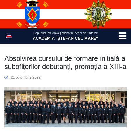
Skip
to
content
Republica Moldova | Ministerul Afacerilor Interne
ACADEMIA "ŞTEFAN CEL MARE"
Absolvirea cursului de formare inițială a
subofițerilor debutanți, promoția a XIII-a
21 octombrie 2022