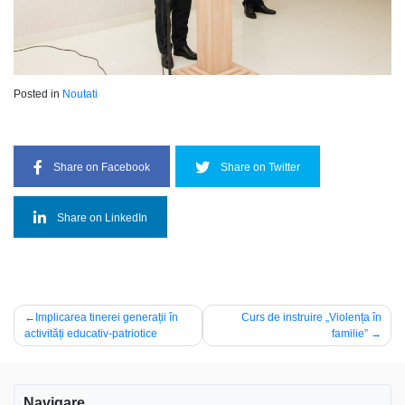
Posted in
Noutati
Share on Facebook
Share on Twitter
Share on LinkedIn
Navigare
Implicarea tinerei generații în
Curs de instruire „Violența în
activități educativ-patriotice
familie”
în
articole
Navigare