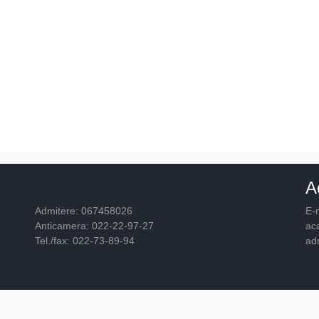
A
Admitere: 067458026
E-m
Anticamera: 022-22-97-27
ac
Tel./fax: 022-73-89-94
ad
© 2026
Academia "Ştefan cel Mare"