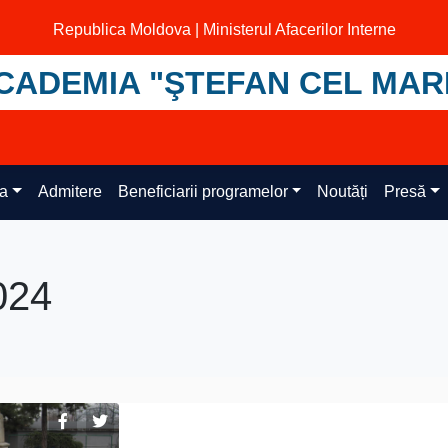
Republica Moldova | Ministerul Afacerilor Interne
CADEMIA "ŞTEFAN CEL MAR
ța
Admitere
Beneficiarii programelor
Noutăți
Presă
024