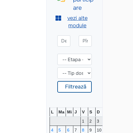
L
Ma
Mi
J
V
S
D
1
2
3
4
5
6
7
8
9
10