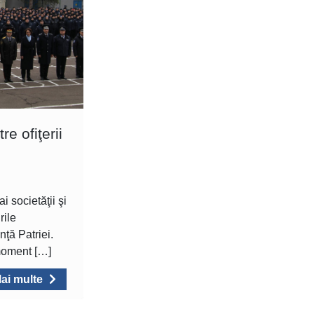
e ofiţerii
i societăţii şi
rile
nţă Patriei.
moment […]
ai multe