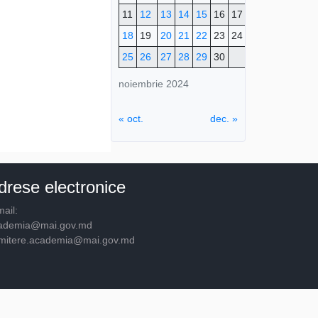
11
12
13
14
15
16
17
18
19
20
21
22
23
24
25
26
27
28
29
30
noiembrie 2024
« oct.
dec. »
drese electronice
ail:
ademia@mai.gov.md
mitere.academia@mai.gov.md