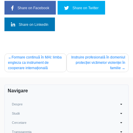
Share on Facebook
Share on Twitter
Share on LinkedIn
Navigare
Formare continuă în MAI: limba
Instruire profesională în domeniul
engleza ca instrument de
protecției victimelor violenței în
în
cooperare internațională
familie
articole
Navigare
Despre
Studii
Cercetare
Transparența