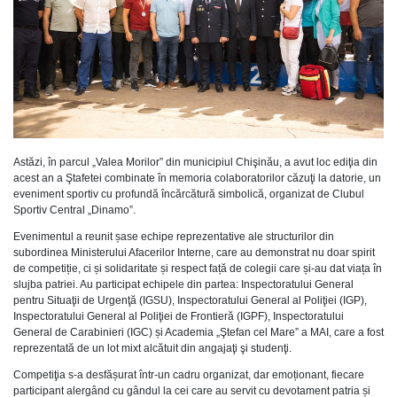
Astăzi, în parcul „Valea Morilor” din municipiul Chişinău, a avut loc ediţia din
acest an a Ştafetei combinate în memoria colaboratorilor căzuţi la datorie, un
eveniment sportiv cu profundă încărcătură simbolică, organizat de Clubul
Sportiv Central „Dinamo”.
Evenimentul a reunit șase echipe reprezentative ale structurilor din
subordinea Ministerului Afacerilor Interne, care au demonstrat nu doar spirit
de competiție, ci și solidaritate și respect față de colegii care și-au dat viața în
slujba patriei. Au participat echipele din partea: Inspectoratului General
pentru Situaţii de Urgenţă (IGSU), Inspectoratului General al Poliţiei (IGP),
Inspectoratului General al Poliţiei de Frontieră (IGPF), Inspectoratului
General de Carabinieri (IGC) și Academia „Ştefan cel Mare” a MAI, care a fost
reprezentată de un lot mixt alcătuit din angajaţi şi studenţi.
Competiţia s-a desfășurat într-un cadru organizat, dar emoționant, fiecare
participant alergând cu gândul la cei care au servit cu devotament patria și