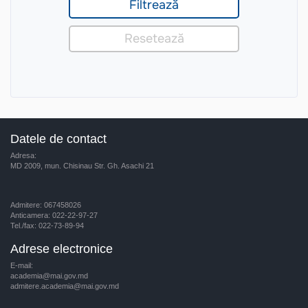
Datele de contact
Adresa:
MD 2009, mun. Chisinau Str. Gh. Asachi 21
Admitere: 067458026
Anticamera: 022-22-97-27
Tel./fax: 022-73-89-94
Adrese electronice
E-mail:
academia@mai.gov.md
admitere.academia@mai.gov.md