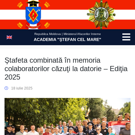
Skip
to
content
Republica Moldova | Ministerul Afacerilor Interne
ACADEMIA "ŞTEFAN CEL MARE"
Ştafeta combinată în memoria
colaboratorilor căzuţi la datorie – Ediţia
2025
18 iulie 2025