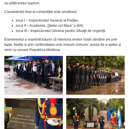
au plătit prețul suprem.
Clasamentul final al competiției este următorul:
locul I – Inspectoratul General al Poliţiei;
locul II – Academia „Ştefan cel Mare” a MAI;
locul III – Inspectoratul General pentru Situaţii de Urgenţă.
Evenimentul a reamintit tuturor că memoria eroilor noștri rămâne vie prin
fapte, tradiții și prin continuitatea unei misiuni comune: aceea de a apăra și
servi cu onoare Republica Moldova.