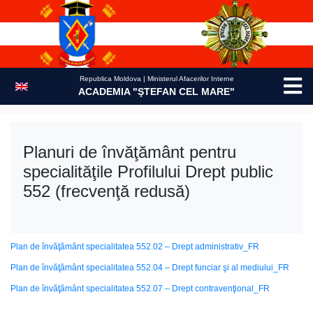
Skip
to
content
Republica Moldova | Ministerul Afacerilor Interne
ACADEMIA "ŞTEFAN CEL MARE"
Planuri de învăţământ pentru
specialităţile Profilului Drept public
552 (frecvenţă redusă)
Plan de învăţământ specialitatea 552.02 – Drept administrativ_FR
Plan de învăţământ specialitatea 552.04 – Drept funciar şi al mediului_FR
Plan de învăţământ specialitatea 552.07 – Drept contravenţional_FR