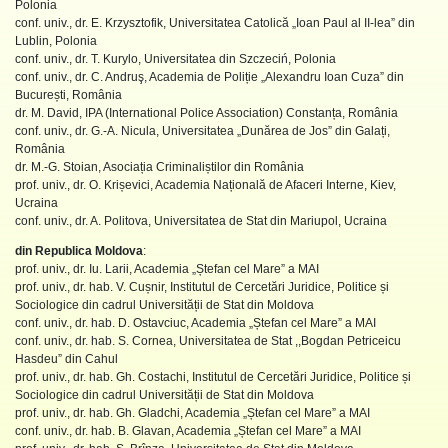
Polonia
conf. univ., dr. E. Krzysztofik, Universitatea Catolică „Ioan Paul al II-lea” din
Lublin, Polonia
conf. univ., dr. T. Kurylo, Universitatea din Szczeciń, Polonia
conf. univ., dr. C. Andruş, Academia de Poliție „Alexandru Ioan Cuza” din
București, România
dr. M. David, IPA (International Police Association) Constanța, România
conf. univ., dr. G.-A. Nicula, Universitatea „Dunărea de Jos” din Galați,
România
dr. M.-G. Stoian, Asociația Criminaliștilor din România
prof. univ., dr. O. Krișevici, Academia Națională de Afaceri Interne, Kiev,
Ucraina
conf. univ., dr. A. Politova, Universitatea de Stat din Mariupol, Ucraina
din Republica Moldova
:
prof. univ., dr. Iu. Larii, Academia „Ștefan cel Mare” a MAI
prof. univ., dr. hab. V. Cușnir, Institutul de Cercetări Juridice, Politice și
Sociologice din cadrul Universității de Stat din Moldova
conf. univ., dr. hab. D. Ostavciuc, Academia „Ștefan cel Mare” a MAI
conf. univ., dr. hab. S. Cornea, Universitatea de Stat ,,Bogdan Petriceicu
Hasdeu” din Cahul
prof. univ., dr. hab. Gh. Costachi, Institutul de Cercetări Juridice, Politice și
Sociologice din cadrul Universității de Stat din Moldova
prof. univ., dr. hab. Gh. Gladchi, Academia „Ștefan cel Mare” a MAI
conf. univ., dr. hab. B. Glavan, Academia „Ștefan cel Mare” a MAI