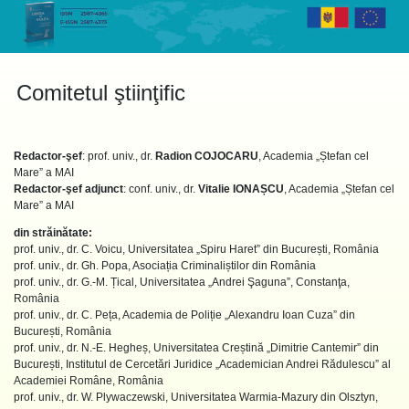
Skip
to
content
Comitetul ştiinţific
Redactor-şef
: prof. univ., dr.
Radion COJOCARU
, Academia „Ștefan cel
Mare” a MAI
Redactor-şef adjunct
: conf. univ., dr.
Vitalie IONAȘCU
, Academia „Ștefan cel
Mare” a MAI
din străinătate:
prof. univ., dr. C. Voicu, Universitatea „Spiru Haret” din București, România
prof. univ., dr. Gh. Popa, Asociația Criminaliștilor din România
prof. univ., dr. G.-M. Țical, Universitatea „Andrei Şaguna”, Constanţa,
România
prof. univ., dr. C. Peța, Academia de Poliție „Alexandru Ioan Cuza” din
București, România
prof. univ., dr. N.-E. Hegheș, Universitatea Creștină „Dimitrie Cantemir” din
București, Institutul de Cercetări Juridice „Academician Andrei Rădulescu” al
Academiei Române, România
prof. univ., dr. W. Plywaczewski, Universitatea Warmia-Mazury din Olsztyn,