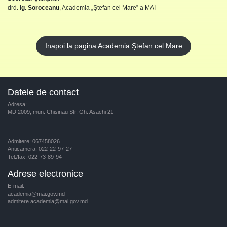
drd.
Ig. Soroceanu
, Academia „Ștefan cel Mare” a MAI
Inapoi la pagina Academia Ştefan cel Mare
Datele de contact
Adresa:
MD 2009, mun. Chisinau Str. Gh. Asachi 21
Admitere: 067458026
Anticamera: 022-22-97-27
Tel./fax: 022-73-89-94
Adrese electronice
E-mail:
academia@mai.gov.md
admitere.academia@mai.gov.md