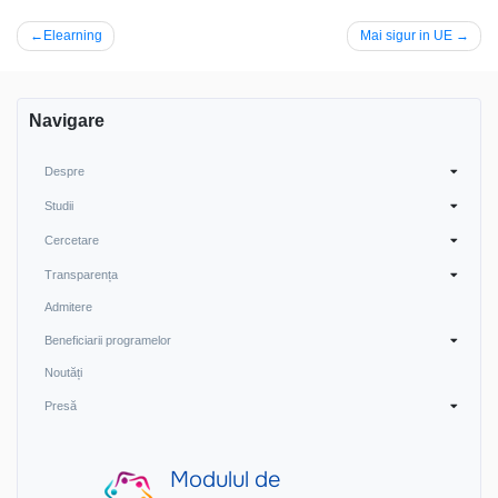
Navigare
Elearning
Mai sigur in UE
în
articole
Navigare
Despre
Studii
Cercetare
Transparența
Admitere
Beneficiarii programelor
Noutăți
Presă